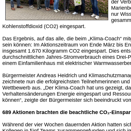
der Ver
Marienbe
nur Wis
gesamme
Kohlenstoffdioxid (CO2) eingespart.
Das Ergebnis, auf das alle, die beim „Klima-Coach“ mi
sein können: Im Aktionszeitraum von Ende März bis En
insgesamt 1.670 Kilogramm CO2 eingespart. Dies ents
durchschnittlichen Jahres-Stromverbrauch eines Drei-
einem Einfamilienhaus mit elektrischer Warmwasserber
Bürgermeister Andreas Heidrich und Klimaschutzmanag
zeichnete nun die erfolgreichsten Teilnehmerinnen und
Wettbewerb aus. „Der Klima-Coach hat uns gezeigt, da
Verhaltensänderungen Energie eingespart und Ressou
können“, zeigte der Bürgermeister sich beeindruckt vo
689 Aktionen brachten die beachtliche CO₂-Einspa
Während der vier Wochen dauernden Aktion hatten sich
Kollegen in fünf Teams zusammengefunden und sich i