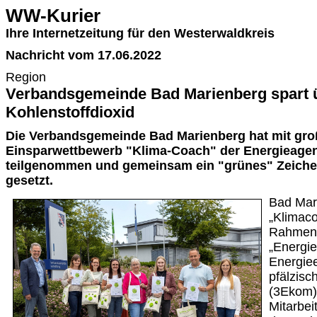
WW-Kurier
Ihre Internetzeitung für den Westerwaldkreis
Nachricht vom 17.06.2022
Region
Verbandsgemeinde Bad Marienberg spart 
Kohlenstoffdioxid
Die Verbandsgemeinde Bad Marienberg hat mit gr
Einsparwettbewerb "Klima-Coach" der Energieagen
teilgenommen und gemeinsam ein "grünes" Zeiche
gesetzt.
Bad Mari
„Klimaco
Rahmen 
„Energi
Energiee
pfälzis
(3Ekom)
Mitarbei