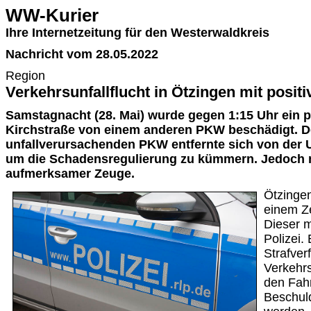
WW-Kurier
Ihre Internetzeitung für den Westerwaldkreis
Nachricht vom 28.05.2022
Region
Verkehrsunfallflucht in Ötzingen mit posi
Samstagnacht (28. Mai) wurde gegen 1:15 Uhr ein 
Kirchstraße von einem anderen PKW beschädigt. D
unfallverursachenden PKW entfernte sich von der Un
um die Schadensregulierung zu kümmern. Jedoch m
aufmerksamer Zeuge.
Ötzingen
einem Z
Dieser m
Polizei.
Strafve
Verkehrs
den Fahr
Beschuld