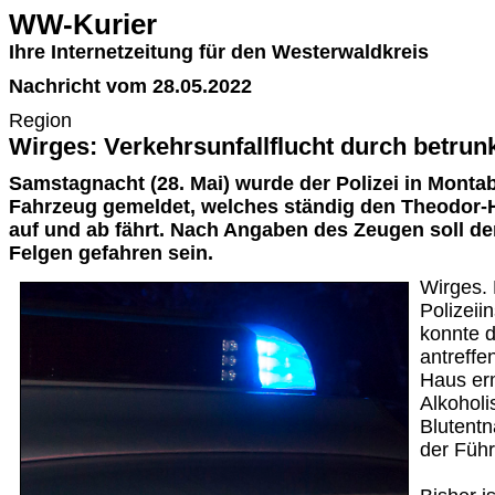
WW-Kurier
Ihre Internetzeitung für den Westerwaldkreis
Nachricht vom 28.05.2022
Region
Wirges: Verkehrsunfallflucht durch betrun
Samstagnacht (28. Mai) wurde der Polizei in Monta
Fahrzeug gemeldet, welches ständig den Theodor-
auf und ab fährt. Nach Angaben des Zeugen soll de
Felgen gefahren sein.
Wirges. 
Polizeii
konnte 
antreffe
Haus erm
Alkoholi
Blutent
der Führ