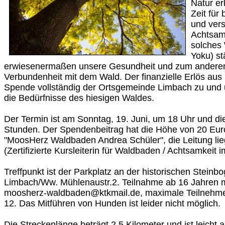
Natur er
Zeit für
und ver
Achtsam
solches 
Yoku) st
erwiesenermaßen unsere Gesundheit und zum anderen 
Verbundenheit mit dem Wald. Der finanzielle Erlös aus I
Spende vollständig der Ortsgemeinde Limbach zu und u
die Bedürfnisse des hiesigen Waldes.
Der Termin ist am Sonntag, 19. Juni, um 18 Uhr und di
Stunden. Der Spendenbeitrag hat die Höhe von 20 Euro.
"MoosHerz Waldbaden Andrea Schüler", die Leitung lie
(Zertifizierte Kursleiterin für Waldbaden / Achtsamkeit 
Treffpunkt ist der Parkplatz an der historischen Stein
Limbach/Ww. Mühlenaustr.2. Teilnahme ab 16 Jahren 
moosherz-waldbaden@ktkmail.de, maximale Teilnehmer
12. Das Mitführen von Hunden ist leider nicht möglich.
Die Streckenlänge beträgt 2,5 Kilometer und ist leicht 