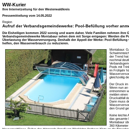
WW-Kurier
Ihre Internetzeitung für den Westerwaldkreis
Pressemitteilung vom 14.05.2022
Region
Aufruf der Verbandsgemeindewerke: Pool-Befüllung vorher anm
Die Eisheiligen kommen 2022 sonnig und warm daher. Viele Familien nehmen ihre Ga
Verbandsgemeindewerke Montabaur sehen dem mit Sorge entgegen: Werden die Pools
Überlastung der Wasserversorgung. Deshalb der Appell der Werke: Pool-Befüllung 
helfen, den Wasserverbrauch zu reduzieren.
Montabaur. G
Schwimmteiche
der Trend ha
nochmal deutl
Verbandsgeme
Pools mit Trin
im Frühjahr h
Wasserversorg
gleichzeitig 
Der Druck im 
Wenn nun an ei
entnommen wir
melden einen F
Druckabfall d
Dann muss der
Wasserversor
den Grund ge
Keine leichte
das gesamte 
Montabaur üb
360 Kilometer