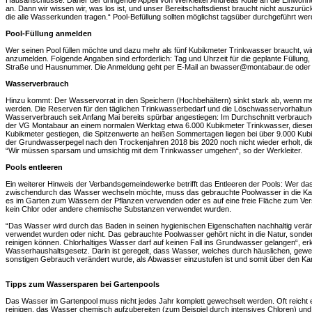
Hausanschlüsse. Daher der dringende Appell von Werkleiter Andreas Klute an die Einwohne
an. Dann wir wissen wir, was los ist, und unser Bereitschaftsdienst braucht nicht auszurü
die alle Wasserkunden tragen.“ Pool-Befüllung sollten möglichst tagsüber durchgeführt wer
Pool-Füllung anmelden
Wer seinen Pool füllen möchte und dazu mehr als fünf Kubikmeter Trinkwasser braucht, wir
anzumelden. Folgende Angaben sind erforderlich: Tag und Uhrzeit für die geplante Füllung
Straße und Hausnummer. Die Anmeldung geht per E-Mail an bwasser@montabaur.de oder p
Wasserverbrauch
Hinzu kommt: Der Wasservorrat in den Speichern (Hochbehältern) sinkt stark ab, wenn mehr
werden. Die Reserven für den täglichen Trinkwasserbedarf und die Löschwasservorhaltun
Wasserverbrauch seit Anfang Mai bereits spürbar angestiegen: Im Durchschnitt verbrauc
der VG Montabaur an einem normalen Werktag etwa 6.000 Kubikmeter Trinkwasser, dieser W
Kubikmeter gestiegen, die Spitzenwerte an heißen Sommertagen liegen bei über 9.000 Kubik
der Grundwasserpegel nach den Trockenjahren 2018 bis 2020 noch nicht wieder erholt, die 
“Wir müssen sparsam und umsichtig mit dem Trinkwasser umgehen“, so der Werkleiter.
Pools entleeren
Ein weiterer Hinweis der Verbandsgemeindewerke betrifft das Entleeren der Pools: Wer d
zwischendurch das Wasser wechseln möchte, muss das gebrauchte Poolwasser in die Kanali
es im Garten zum Wässern der Pflanzen verwenden oder es auf eine freie Fläche zum Versi
kein Chlor oder andere chemische Substanzen verwendet wurden.
“Das Wasser wird durch das Baden in seinen hygienischen Eigenschaften nachhaltig verä
verwendet wurden oder nicht. Das gebrauchte Poolwasser gehört nicht in die Natur, sonder
reinigen können. Chlorhaltiges Wasser darf auf keinen Fall ins Grundwasser gelangen“, erk
Wasserhaushaltsgesetz. Darin ist geregelt, dass Wasser, welches durch häuslichen, gewerb
sonstigen Gebrauch verändert wurde, als Abwasser einzustufen ist und somit über den Ka
Tipps zum Wassersparen bei Gartenpools
Das Wasser im Gartenpool muss nicht jedes Jahr komplett gewechselt werden. Oft reicht 
reinigen, das Wasser chemisch aufzubereiten (zum Beispiel durch intensives Chloren) und