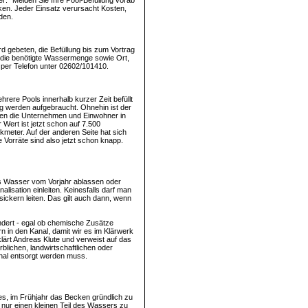
r: “Melden Sie Ihre Pool-Befüllung vorab
cken. Jeder Einsatz verursacht Kosten,
den.
d gebeten, die Befüllung bis zum Vortrag
, die benötigte Wassermenge sowie Ort,
er Telefon unter 02602/101410.
ere Pools innerhalb kurzer Zeit befüllt
g werden aufgebraucht. Ohnehin ist der
hen die Unternehmen und Einwohner in
ert ist jetzt schon auf 7.500
meter. Auf der anderen Seite hat sich
Vorräte sind also jetzt schon knapp.
as Wasser vom Vorjahr ablassen oder
sation einleiten. Keinesfalls darf man
ckern leiten. Das gilt auch dann, wenn
ndert - egal ob chemische Zusätze
n in den Kanal, damit wir es im Klärwerk
lärt Andreas Klute und verweist auf das
lichen, landwirtschaftlichen oder
nal entsorgt werden muss.
es, im Frühjahr das Becken gründlich zu
 nur einen kleinen Teil des Wassers zu