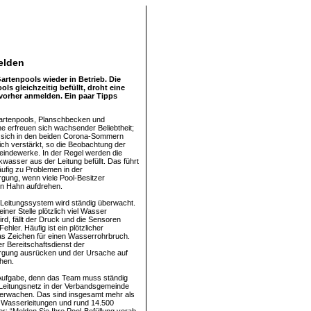
elden
rtenpools wieder in Betrieb. Die
 gleichzeitig befüllt, droht eine
vorher anmelden. Ein paar Tipps
artenpools, Planschbecken und
 erfreuen sich wachsender Beliebtheit;
t sich in den beiden Corona-Sommern
ich verstärkt, so die Beobachtung der
indewerke. In der Regel werden die
kwasser aus der Leitung befüllt. Das führt
äufig zu Problemen in der
ung, wenn viele Pool-Besitzer
den Hahn aufdrehen.
Leitungssystem wird ständig überwacht.
ner Stelle plötzlich viel Wasser
d, fällt der Druck und die Sensoren
ehler. Häufig ist ein plötzlicher
as Zeichen für einen Wasserrohrbruch.
 Bereitschaftsdienst der
gung ausrücken und der Ursache auf
hen.
 Aufgabe, denn das Team muss ständig
Leitungsnetz in der Verbandsgemeinde
erwachen. Das sind insgesamt mehr als
 Wasserleitungen und rund 14.500