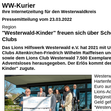
WW-Kurier
Ihre Internetzeitung für den Westerwaldkreis
Pressemitteilung vom 23.03.2022
Region
"Westerwald-Kinder" freuen sich über Sch
Clubs
Das Lions Hilfswerk Westerwald e.V. hat 2021 mit U
Clubs Altenkirchen-Friedrich Wilhelm Raiffeisen u
sowie dem Lions Club Westerwald 7.500 Exemplare 
Adventsloses herausgegeben. Der Erlös kommt der
Kinder" zugute.
Westerwa
Hartenf
Euro aus
Lions-Ad
Begünsti
Geld geh
"Wester