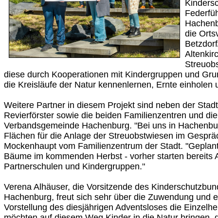
Kinders
Federfü
Hachenb
die Ort
Betzdorf
Altenkir
Streuob
diese durch Kooperationen mit Kindergruppen und Gru
die Kreisläufe der Natur kennenlernen, Ernte einholen 
Weitere Partner in diesem Projekt sind neben der Sta
Revierförster sowie die beiden Familienzentren und di
Verbandsgemeinde Hachenburg. "Bei uns in Hachenbur
Flächen für die Anlage der Streuobstwiesen im Gespräc
Mockenhaupt vom Familienzentrum der Stadt. "Geplant 
Bäume im kommenden Herbst - vorher starten bereits 
Partnerschulen und Kindergruppen."
Verena Alhäuser, die Vorsitzende des Kinderschutzbun
Hachenburg, freut sich sehr über die Zuwendung und er
Vorstellung des diesjährigen Adventsloses die Einzelhe
möchten auf diesem Weg Kinder in die Natur bringen, da