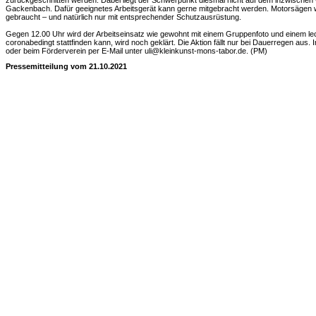
zurückgeschnitten werden. Dabei liegt der Schwerpunkt diesmal nicht auf dem inzwisch
Gackenbach. Dafür geeignetes Arbeitsgerät kann gerne mitgebracht werden. Motorsägen 
gebraucht – und natürlich nur mit entsprechender Schutzausrüstung.
Gegen 12.00 Uhr wird der Arbeitseinsatz wie gewohnt mit einem Gruppenfoto und einem le
coronabedingt stattfinden kann, wird noch geklärt. Die Aktion fällt nur bei Dauerregen aus. 
oder beim Förderverein per E-Mail unter uli@kleinkunst-mons-tabor.de. (PM)
Pressemitteilung vom 21.10.2021