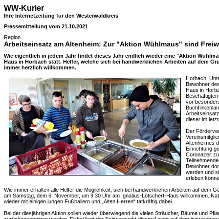
WW-Kurier
Ihre Internetzeitung für den Westerwaldkreis
Pressemitteilung vom 21.10.2021
Region
Arbeitseinsatz am Altenheim: Zur "Aktion Wühlmaus" sind Freiw
Wie eigentlich in jedem Jahr findet dieses Jahr endlich wieder eine "Aktion Wühlm
Haus in Horbach statt. Helfer, welche sich bei handwerklichen Arbeiten auf dem G
immer herzlich willkommen.
Horbach. Unte
Bewohner des
Haus in Horba
Beschäftigte
vor besonders 
Buchfinkenlan
Arbeitseinsat
dieser im letz
Der Fördervere
Vereinsmitgli
Altenheimes da
Einrichtung 
Coronazeit zu
Teilnehmende
Bewohner dort
werden und si
erleben könne
Wie immer erhalten alle Helfer die Möglichkeit, sich bei handwerklichen Arbeiten auf dem G
am Samstag, dem 6. November, um 9.30 Uhr am Ignatius-Lötschert-Haus willkommen. Natürli
wieder mit einigen jungen Fußballern und „Alten Herren“ tatkräftig dabei.
Bei der diesjährigen Aktion sollen wieder überwiegend die vielen Sträucher, Bäume und Pf