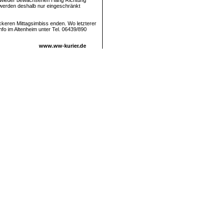
en wieder bewachsenen Hang Richtung
werden deshalb nur eingeschränkt
ckeren Mittagsimbiss enden. Wo letzterer
Info im Altenheim unter Tel. 06439/890
www.ww-kurier.de