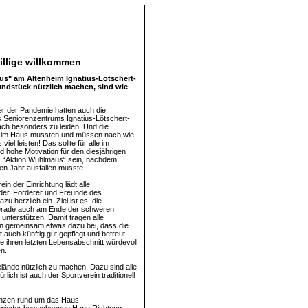
illige willkommen
aus" am Altenheim Ignatius-Lötschert-
rundstück nützlich machen, sind wie
r der Pandemie hatten auch die
 Seniorenzentrums Ignatius-Lötschert-
ch besonders zu leiden. Und die
n im Haus mussten und müssen nach wie
viel leisten! Das sollte für alle im
d hohe Motivation für den diesjährigen
z “Aktion Wühlmaus“ sein, nachdem
ten Jahr ausfallen musste.
in der Einrichtung lädt alle
eder, Förderer und Freunde des
zu herzlich ein. Ziel ist es, die
gerade auch am Ende der schweren
 unterstützen. Damit tragen alle
n gemeinsam etwas dazu bei, dass die
 auch künftig gut gepflegt und betreut
e ihren letzten Lebensabschnitt würdevoll
n.
elände nützlich zu machen. Dazu sind alle
ch ist auch der Sportverein traditionell
lanzen rund um das Haus