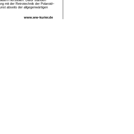
ildern herstellen. Dafür standen
ng mit der Retrotechnik der Polaroid–
unst abseits der allgegenwärtigen
www.ww-kurier.de