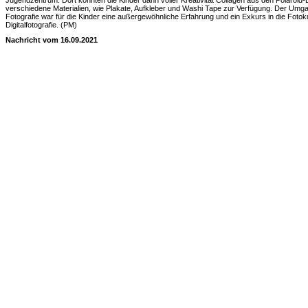
Jugendzentrum. Dort konnten die Kinder dann voller Kreativität Collagen aus den Polaroid-B
verschiedene Materialien, wie Plakate, Aufkleber und Washi Tape zur Verfügung. Der Umga
Fotografie war für die Kinder eine außergewöhnliche Erfahrung und ein Exkurs in die Fotok
Digitalfotografie. (PM)
Nachricht vom 16.09.2021