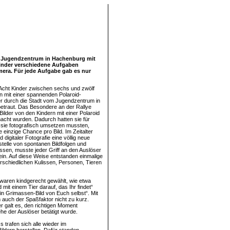
as Jugendzentrum in Hachenburg mit
Kinder verschiedene Aufgaben
mera. Für jede Aufgabe gab es nur
Acht Kinder zwischen sechs und zwölf
 mit einer spannenden Polaroid-
er durch die Stadt vom Jugendzentrum in
etraut. Das Besondere an der Rallye
Bilder von den Kindern mit einer Polaroid
cht wurden. Dadurch hatten sie für
 sie fotografisch umsetzen mussten,
 einzige Chance pro Bild. Im Zeitalter
digitaler Fotografie eine völlig neue
stelle von spontanen Bildfolgen und
en, musste jeder Griff an den Auslöser
sein. Auf diese Weise entstanden einmalige
erschiedlichen Kulissen, Personen, Tieren
waren kindgerecht gewählt, wie etwa
d mit einem Tier darauf, das Ihr findet“
in Grimassen-Bild von Euch selbst“. Mit
 auch der Spaßfaktor nicht zu kurz.
r galt es, den richtigen Moment
he der Auslöser betätigt wurde.
 trafen sich alle wieder im