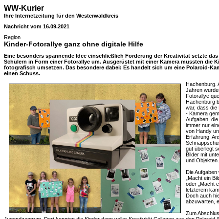
WW-Kurier
Ihre Internetzeitung für den Westerwaldkreis
Nachricht vom 16.09.2021
Region
Kinder-Fotorallye ganz ohne digitale Hilfe
Eine besonders spannende Idee einschließlich Förderung der Kreativität setzte d
Schülern in Form einer Fotorallye um. Ausgerüstet mit einer Kamera mussten die 
fotografisch umsetzen. Das besondere dabei: Es handelt sich um eine Polaroid-Ka
einen Schuss.
Hachenburg. 
Jahren wurden
Fotorallye qu
Hachenburg b
war, dass die 
- Kamera gema
Aufgaben, die
immer nur eine
von Handy und 
Erfahrung. An
Schnappschüss
gut überlegt 
Bilder mit unt
und Objekten.
Die Aufgaben 
„Macht ein Bil
oder „Macht e
letzterem kam
Doch auch hie
abzuwarten, e
Zum Abschluss