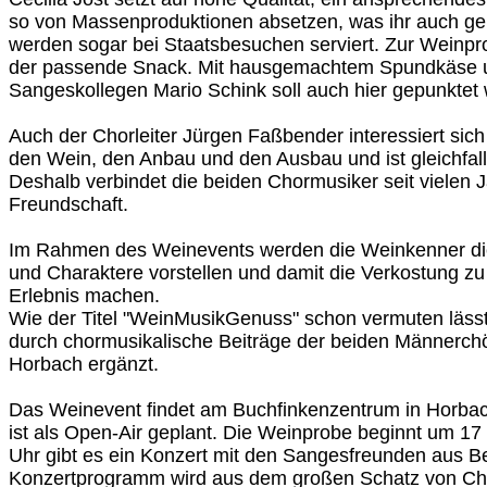
so von Massenproduktionen absetzen, was ihr auch gel
werden sogar bei Staatsbesuchen serviert. Zur Weinpro
der passende Snack. Mit hausgemachtem Spundkäse
Sangeskollegen Mario Schink soll auch hier gepunktet
Auch der Chorleiter Jürgen Faßbender interessiert sich 
den Wein, den Anbau und den Ausbau und ist gleichfal
Deshalb verbindet die beiden Chormusiker seit vielen J
Freundschaft.
Im Rahmen des Weinevents werden die Weinkenner die
und Charaktere vorstellen und damit die Verkostung z
Erlebnis machen.
Wie der Titel "WeinMusikGenuss" schon vermuten lässt
durch chormusikalische Beiträge der beiden Männerch
Horbach ergänzt.
Das Weinevent findet am Buchfinkenzentrum in Horba
ist als Open-Air geplant. Die Weinprobe beginnt um 17
Uhr gibt es ein Konzert mit den Sangesfreunden aus B
Konzertprogramm wird aus dem großen Schatz von Cho