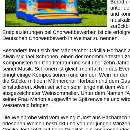
Berod u
unter de
und könn
musikali
zurückb
Erstplatzierungen bei Chorwettbewerben ist die erfolg
Deutschen Chorwettbewerb in Weimar zu nennen.
Besonders freut sich der Männerchor Cäcilia Horbach 
Alwin Michael Schronen, einen der renommiertesten z
Komponisten für Chorliteratur und seit über zehn Jahren
seiner Musik. Schronen ist gleich mehrfach in das Eve
bringt einige Kompositionen rund um den Wein für den
die Stücke mit dem Männerchor Horbach und dem Gas
einstudieren. Alwin sei schon sehr lange mit dem Wein
ausgezeichneter Weinsommelier. Unter dem Namen "Alm
seiner Frau Marion ausgewählte Spitzenweine und wird
Westerwald bringen.
Die Weinprobe wird vom Weingut Jost aus Bacharach 
erlesenen Weinen bestückt und von der jungen Winzerin 
Cecilia Jost setzt auf hohe Qualität, ein ansprechendes