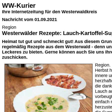
WW-Kurier
Ihre Internetzeitung für den Westerwaldkreis
Nachricht vom 01.09.2021
Region
Westerwälder Rezepte: Lauch-Kartoffel-S
Heimat tut gut und schmeckt gut! Aus diesem Grund
regelmäßig Rezepte aus dem Westerwald - denn unse
Leckeres zu bieten. Gerne können auch Sie uns Ihr
zuschicken.
Region.
Herbst 
innere u
herzhaft
die dank
Lauch a
vorbeugt
einfach 
herzuste