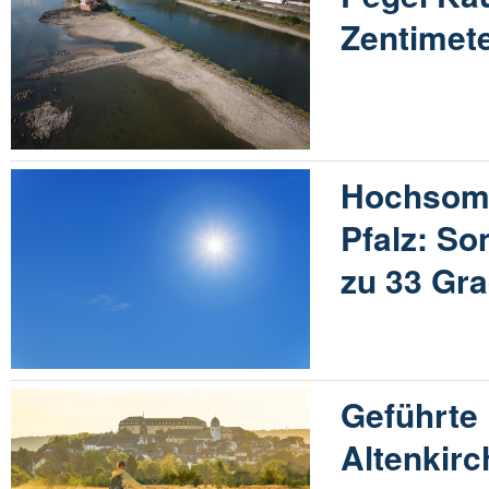
Zentimet
Hochsomm
Pfalz: So
zu 33 Gra
Geführte 
Altenkir