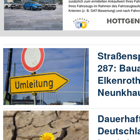
Straßensp
287: Bau
Elkenrot
Neunkha
Dauerhaft
Deutschl