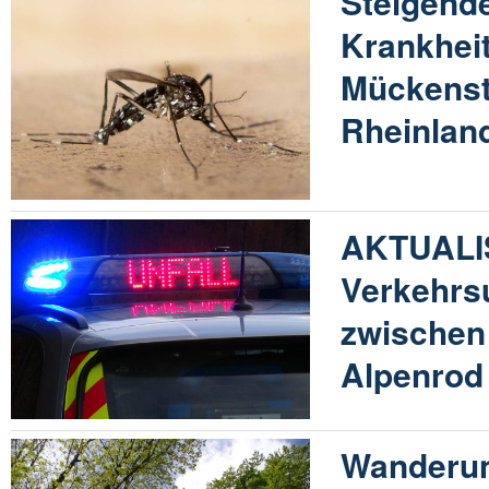
Steigende
Krankhei
Mückenst
Rheinland
AKTUALIS
Verkehrsu
zwischen
Alpenrod
Wanderun