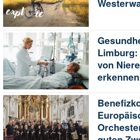
Westerwa
Gesundhe
Limburg:
von Nier
erkennen
Benefizko
Europäis
Orchester
guten Zw