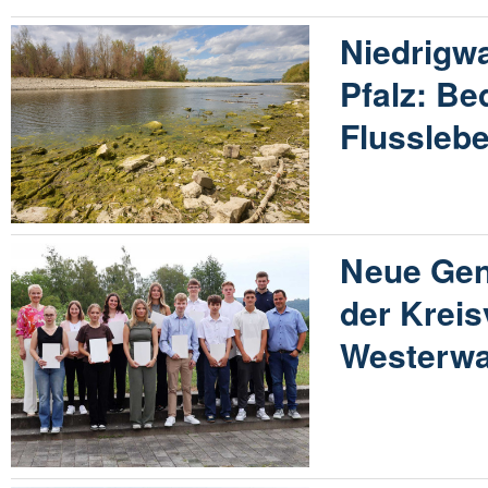
Niedrigwa
Pfalz: Be
Flussleb
Neue Gene
der Krei
Westerwa