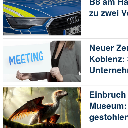
B8 am Ha
zu zwei V
Neuer Zer
Koblenz: 
Unterne
Einbruch
Museum: 
gestohle