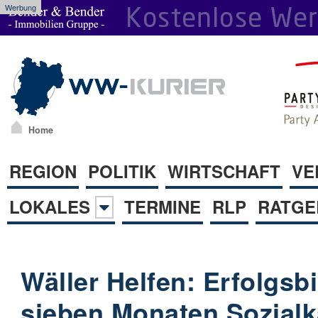
Werbung
Home
REGION
POLITIK
WIRTSCHAFT
VE
LOKALES
TERMINE
RLP
RATGE
Wäller Helfen: Erfolgsb
sieben Monaten Sozialk