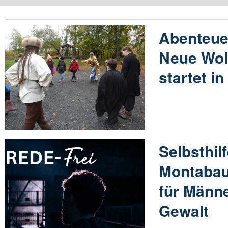
Abenteuer
Neue Wol
startet i
Selbsthil
Montabau
für Männe
Gewalt