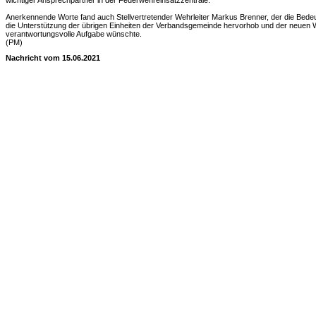
wichtiger Ansprechpartner in der Feuerwehreinsatzzentrale.
Anerkennende Worte fand auch Stellvertretender Wehrleiter Markus Brenner, der die Bed
die Unterstützung der übrigen Einheiten der Verbandsgemeinde hervorhob und der neuen W
verantwortungsvolle Aufgabe wünschte.
(PM)
Nachricht vom 15.06.2021