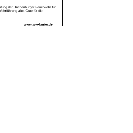
eutung der Hachenburger Feuerwehr für
ehrführung alles Gute für die
www.ww-kurier.de