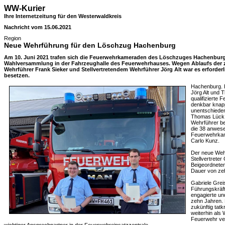
WW-Kurier
Ihre Internetzeitung für den Westerwaldkreis
Nachricht vom 15.06.2021
Region
Neue Wehrführung für den Löschzug Hachenburg
Am 10. Juni 2021 trafen sich die Feuerwehrkameraden des Löschzuges Hachenbur
Wahlversammlung in der Fahrzeughalle des Feuerwehrhauses. Wegen Ablaufs der 
Wehrführer Frank Sieker und Stellvertretendem Wehrführer Jörg Alt war es erforderl
besetzen.
Hachenburg. 
Jörg Alt und 
qualifizierte
denkbar knap
unentschiede
Thomas Lück 
Wehrführer be
die 38 anwes
Feuerwehrkam
Carlo Kunz.
Der neue Weh
Stellvertrete
Beigeordneten 
Dauer von ze
Gabriele Grei
Führungskräft
engagierte un
zehn Jahren.
zukünftig tatk
weiterhin als
Feuerwehr vera