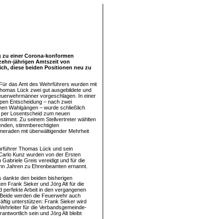
g zu einer Corona-konformen
zehn-jährigen Amtszeit von
ich, diese beiden Positionen neu zu
Für das Amt des Wehrführers wurden mit
Thomas Lück zwei gut ausgebildete und
 Feuerwehrmänner vorgeschlagen. In einer
pen Entscheidung – nach zwei
nen Wahlgängen – wurde schließlich
per Losentscheid zum neuen
stimmt. Zu seinem Stellvertreter wählten
enden, stimmberechtigten
eraden mit überwältigender Mehrheit
rführer Thomas Lück und sein
r Carlo Kunz wurden von der Ersten
Gabriele Greis vereidigt und für die
hn Jahren zu Ehrenbeamten ernannt.
s dankte den beiden bisherigen
en Frank Sieker und Jörg Alt für die
d perfekte Arbeit in den vergangenen
 Beide werden die Feuerwehr auch
räftig unterstützen: Frank Sieker wird
 Wehrleiter für die Verbandsgemeinde-
ntwortlich sein und Jörg Alt bleibt