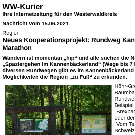
WW-Kurier
Ihre Internetzeitung für den Westerwaldkreis
Nachricht vom 15.06.2021
Region
Neues Kooperationsprojekt: Rundweg Kan
Marathon
Wandern ist momentan „hip“ und alle suchen die Na
„Spaziergehen im Kannenbäckerland“ (Wege bis 7 
diversen Rundwegen gibt es im Kannenbäckerland e
Möglichkeiten die Region „zu Fuß“ zu erkunden.
Höhr-Gr
Baumbac
Rundwe
Beispiel
„Brexba
oder de
"Vom Te
Schweiz