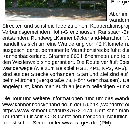
„Energie
Aber im
wandern
Strecken und so ist die Idee zu einem Kooperationsproj
Verbandsgemeinden Höhr-Grenzhausen, Ransbach-B
entstanden: Rundweg „Kannenbäckerland-Marathon“. 
handelt es sich um eine Wanderung von 42 Kilometern.
ausgeschilderte, permanente Marathonstrecke führt d
Kannenbäckerland. Stramme 800 Höhenmeter und tolle 
den Westerwald sind garantiert. Die Route verläuft üb
Wanderwege (wie zum Beispiel HG1, KP1, KP2, KP3). 
sind auf der Strecke vorhanden. Start und Ziel sind au
beim Flürchen (Bergstraße 78, Höhr-Grenzhausen). D
angelegt ist, kann man auch an jedem beliebigen Punkt
Die Tour und weitere Informationen rund um das Wande
www.kannenbaeckerland.de
in der Rubrik „Wandern“ o
https://www.komoot.de/tour/376720174
. Dort kann ma
Tourdaten für sein GPS-Gerät herunterladen. Natürlich
touristischen Seiten unter
www.wirges.de
. (PM)