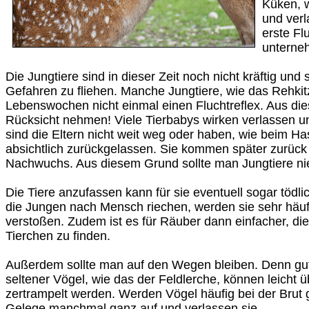
Küken, 
und verl
erste Fl
unterne
Die Jungtiere sind in dieser Zeit noch nicht kräftig und
Gefahren zu fliehen. Manche Jungtiere, wie das Rehkitz
Lebenswochen nicht einmal einen Fluchtreflex. Aus die
Rücksicht nehmen! Viele Tierbabys wirken verlassen und
sind die Eltern nicht weit weg oder haben, wie beim H
absichtlich zurückgelassen. Sie kommen später zurück
Nachwuchs. Aus diesem Grund sollte man Jungtiere n
Die Tiere anzufassen kann für sie eventuell sogar töd
die Jungen nach Mensch riechen, werden sie sehr häufi
verstoßen. Zudem ist es für Räuber dann einfacher, di
Tierchen zu finden.
Außerdem sollte man auf den Wegen bleiben. Denn gut
seltener Vögel, wie das der Feldlerche, können leicht
zertrampelt werden. Werden Vögel häufig bei der Brut g
Gelege manchmal ganz auf und verlassen sie.