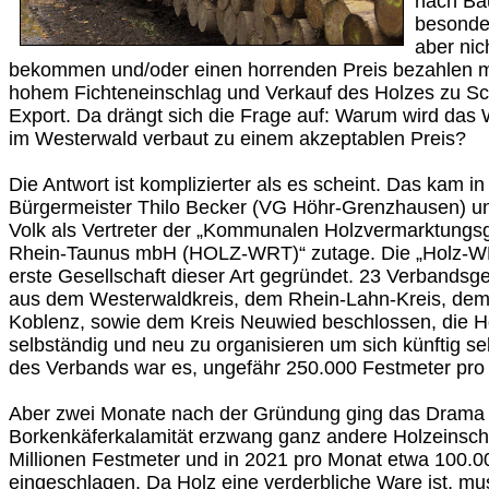
nach Ba
besonder
aber ni
bekommen und/oder einen horrenden Preis bezahlen mü
hohem Fichteneinschlag und Verkauf des Holzes zu Sc
Export. Da drängt sich die Frage auf: Warum wird das 
im Westerwald verbaut zu einem akzeptablen Preis?
Die Antwort ist komplizierter als es scheint. Das kam 
Bürgermeister Thilo Becker (VG Höhr-Grenzhausen) un
Volk als Vertreter der „Kommunalen Holzvermarktungsg
Rhein-Taunus mbH (HOLZ-WRT)“ zutage. Die „Holz-W
erste Gesellschaft dieser Art gegründet. 23 Verbandsg
aus dem Westerwaldkreis, dem Rhein-Lahn-Kreis, dem
Koblenz, sowie dem Kreis Neuwied beschlossen, die 
selbständig und neu zu organisieren um sich künftig sel
des Verbands war es, ungefähr 250.000 Festmeter pro 
Aber zwei Monate nach der Gründung ging das Drama l
Borkenkäferkalamität erzwang ganz andere Holzeinsch
Millionen Festmeter und in 2021 pro Monat etwa 100.0
eingeschlagen. Da Holz eine verderbliche Ware ist, mu