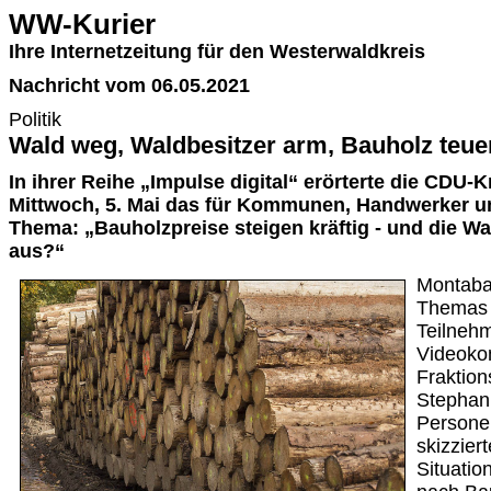
WW-Kurier
Ihre Internetzeitung für den Westerwaldkreis
Nachricht vom 06.05.2021
Politik
Wald weg, Waldbesitzer arm, Bauholz teue
In ihrer Reihe „Impulse digital“ erörterte die CDU-
Mittwoch, 5. Mai das für Kommunen, Handwerker u
Thema: „Bauholzpreise steigen kräftig - und die Wa
aus?“
Montaba
Themas 
Teilnehm
Videoko
Fraktion
Stephan
Persone
skizzier
Situatio