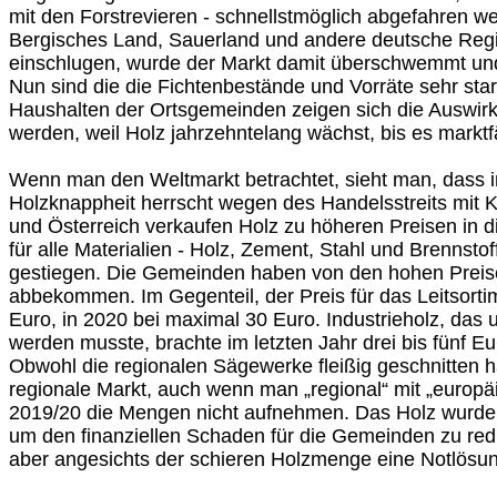
mit den Forstrevieren - schnellstmöglich abgefahren w
Bergisches Land, Sauerland und andere deutsche Regi
einschlugen, wurde der Markt damit überschwemmt und 
Nun sind die die Fichtenbestände und Vorräte sehr star
Haushalten der Ortsgemeinden zeigen sich die Auswirk
werden, weil Holz jahrzehntelang wächst, bis es marktfä
Wenn man den Weltmarkt betrachtet, sieht man, dass 
Holzknappheit herrscht wegen des Handelsstreits mit 
und Österreich verkaufen Holz zu höheren Preisen in d
für alle Materialien - Holz, Zement, Stahl und Brennstof
gestiegen. Die Gemeinden haben von den hohen Preis
abbekommen. Im Gegenteil, der Preis für das Leitsorti
Euro, in 2020 bei maximal 30 Euro. Industrieholz, das 
werden musste, brachte im letzten Jahr drei bis fünf Eu
Obwohl die regionalen Sägewerke fleißig geschnitten 
regionale Markt, auch wenn man „regional“ mit „europäis
2019/20 die Mengen nicht aufnehmen. Das Holz wurde n
um den finanziellen Schaden für die Gemeinden zu red
aber angesichts der schieren Holzmenge eine Notlösu