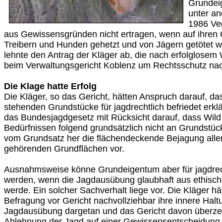
Grundei
unter an
1986 Veg
aus Gewissensgründen nicht ertragen, wenn auf ihren
Treibern und Hunden gehetzt und von Jägern getötet w
lehnte den Antrag der Kläger ab, die nach erfolglosem
beim Verwaltungsgericht Koblenz um Rechtsschutz na
Die Klage hatte Erfolg
Die Kläger, so das Gericht, hätten Anspruch darauf, da
stehenden Grundstücke für jagdrechtlich befriedet erkl
das Bundesjagdgesetz mit Rücksicht darauf, dass Wild 
Bedürfnissen folgend grundsätzlich nicht an Grundstü
vom Grundsatz her die flächendeckende Bejagung alle
gehörenden Grundflächen vor.
Ausnahmsweise könne Grundeigentum aber für jagdrecht
werden, wenn die Jagdausübung glaubhaft aus ethisc
werde. Ein solcher Sachverhalt liege vor. Die Kläger h
Befragung vor Gericht nachvollziehbar ihre innere Halt
Jagdausübung dargetan und das Gericht davon überzeu
Ablehnung der Jagd auf einer Gewissensentscheidung 