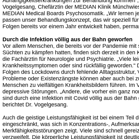
Abhängigkeitserkrankungen zur Behandlung kommen", 
Vogelgesang, Chefärztin der MEDIAN Klinik Münchwie
MEDIAN Medical Boards Psychosomatik. „Wir lernen j
passen unser Behandlungskonzept, das wir speziell fü
Folgen bereits vor einem Jahr entwickelt haben, perma
Durch die Infektion völlig aus der Bahn geworfen
Vor allem Menschen, die bereits vor der Pandemie mit 
Süchten zu kämpfen hatten, finden sich derzeit in den K
die Fachärztin für Neurologie und Psychiatrie. „Viele le
Krankheitssymptomen oder sind rückfällig geworden." 
Folgen des Lockdowns durch fehlende Alltagsstruktur, 
Probleme oder Existenzängste können aber auch bei 
Menschen zu vielfältigen Krankheitsbildern führen. Im
depressive Störungen. „Andere, die vorher ein ganz no
sind durch eine Infektion mit Covid völlig aus der Bah
berichtet Dr. Vogelgesang.
Auch die geistige Leistungsfähigkeit ist bei einem Teil 
eingeschränkt, was sich in Konzentrations-, Aufmerksa
Merkfähigkeitsstörungen zeigt. Viele sind schnell gerei
verzweifelt. Die körperliche Leistungsfähigkeit ist deutl