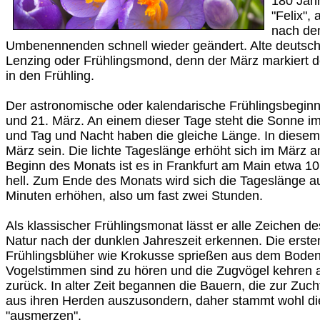
180 Jahr
"Felix",
nach de
Umbenennenden schnell wieder geändert. Alte deutsc
Lenzing oder Frühlingsmond, denn der März markiert
in den Frühling.
Der astronomische oder kalendarische Frühlingsbeginn
und 21. März. An einem dieser Tage steht die Sonne i
und Tag und Nacht haben die gleiche Länge. In diesem 
März sein. Die lichte Tageslänge erhöht sich im März a
Beginn des Monats ist es in Frankfurt am Main etwa 1
hell. Zum Ende des Monats wird sich die Tageslänge a
Minuten erhöhen, also um fast zwei Stunden.
Als klassischer Frühlingsmonat lässt er alle Zeichen 
Natur nach der dunklen Jahreszeit erkennen. Die ers
Frühlingsblüher wie Krokusse sprießen aus dem Bode
Vogelstimmen sind zu hören und die Zugvögel kehren 
zurück. In alter Zeit begannen die Bauern, die zur Zuc
aus ihren Herden auszusondern, daher stammt wohl d
"ausmerzen".