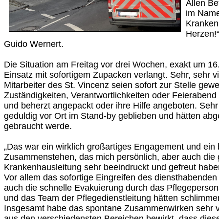
Allen Be
im Name
Kranken
Herzen!“
Guido Wernert.
Die Situation am Freitag vor drei Wochen, exakt um 1
Einsatz mit sofortigem Zupacken verlangt. Sehr, sehr v
Mitarbeiter des St. Vincenz seien sofort zur Stelle gew
Zuständigkeiten, Verantwortlichkeiten oder Feierabend 
und beherzt angepackt oder ihre Hilfe angeboten. Sehr 
geduldig vor Ort im Stand-by geblieben und hätten abge
gebraucht werde.
„Das war ein wirklich großartiges Engagement und ein 
Zusammenstehen, das mich persönlich, aber auch die
Krankenhausleitung sehr beeindruckt und gefreut habe
Vor allem das sofortige Eingreifen des diensthabenden
auch die schnelle Evakuierung durch das Pflegeperson
und das Team der Pflegedienstleitung hätten schlimmer
Insgesamt habe das spontane Zusammenwirken sehr vie
aus den verschiedensten Bereichen bewirkt, dass dies