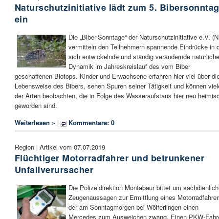
Naturschutzinitiative lädt zum 5. Bibersonnta
ein
Die „Biber-Sonntage“ der Naturschutzinitiative e.V. (N
vermitteln den Teilnehmern spannende Eindrücke in d
sich entwickelnde und ständig verändernde natürlich
Dynamik im Jahreskreislauf des vom Biber
geschaffenen Biotops. Kinder und Erwachsene erfahren hier viel über di
Lebensweise des Bibers, sehen Spuren seiner Tätigkeit und können viel
der Arten beobachten, die in Folge des Wasseraufstaus hier neu heimis
geworden sind.
Weiterlesen »
|
Kommentare: 0
Region | Artikel vom 07.07.2019
Flüchtiger Motorradfahrer und betrunkener
Unfallverursacher
Die Polizeidirektion Montabaur bittet um sachdienlic
Zeugenaussagen zur Ermittlung eines Motorradfahrer
der am Sonntagmorgen bei Wölferlingen einen
Mercedes zum Ausweichen zwang. Einen PKW-Fahre