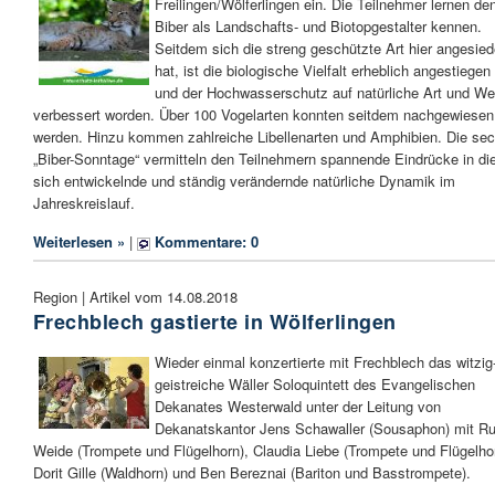
Freilingen/Wölferlingen ein. Die Teilnehmer lernen de
Biber als Landschafts- und Biotopgestalter kennen.
Seitdem sich die streng geschützte Art hier angesied
hat, ist die biologische Vielfalt erheblich angestiegen
und der Hochwasserschutz auf natürliche Art und We
verbessert worden. Über 100 Vogelarten konnten seitdem nachgewiesen
werden. Hinzu kommen zahlreiche Libellenarten und Amphibien. Die se
„Biber-Sonntage“ vermitteln den Teilnehmern spannende Eindrücke in di
sich entwickelnde und ständig verändernde natürliche Dynamik im
Jahreskreislauf.
Weiterlesen »
|
Kommentare: 0
Region | Artikel vom 14.08.2018
Frechblech gastierte in Wölferlingen
Wieder einmal konzertierte mit Frechblech das witzig
geistreiche Wäller Soloquintett des Evangelischen
Dekanates Westerwald unter der Leitung von
Dekanatskantor Jens Schawaller (Sousaphon) mit Ru
Weide (Trompete und Flügelhorn), Claudia Liebe (Trompete und Flügelho
Dorit Gille (Waldhorn) und Ben Bereznai (Bariton und Basstrompete).