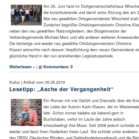
Am 25. Juni fand im Dorfgemeinschaftshaus Wirsche
die konstituierende und damit erste Sitzung des am 
Mai neu gewählten Ortsgemeinderats Wirscheid statt
Zunächst begrüßte Ortsbürgermeisterin Christine Kla
neben den neu gewählten Ratsmitgliedern, den Bürgermeister der
Verbandsgemeinde Michael Merz und alle anderen weiteren Anwesende
Die bisherige und wieder neu gewählte Ortsbürgermeisterin Christine
Klasen wünschte nach dessen Verpflichtung dem neuen Gemeinderat ei
glückliche Hand in der nun anstehenden Legislaturperiode.
Weiterlesen »
|
Kommentare: 0
Kultur | Artikel vom 05.05.2019
Lesetipp: „Asche der Vergangenheit“
Ein Roman mit viel Gefühl und Dramatik über die Kra
der Liebe der Autorin Karin Klasen, die im Westerwal
lebt. Schon immer badete sie liebend gern in
Buchstaben, verlor im Laufe der Jahre jedoch
stressbedingt ihre Muse. Seit 2008 jedoch schreibt s
wieder und lässt ihren Gedanken freien Lauf. Sie schrieb unter anderem 
den DBSV (Deutscher Blinden- und Sehbehindertenverband) und die Ret