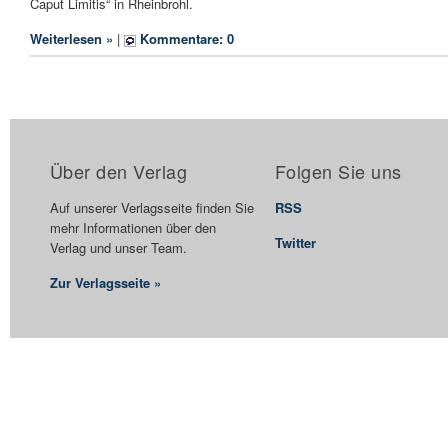
Caput Limitis“ in Rheinbrohl.
Weiterlesen »
|
Kommentare: 0
Über den Verlag
Folgen Sie uns
Auf unserer Verlagsseite finden Sie
RSS
mehr Informationen über den
Twitter
Verlag und unser Team.
Zur Verlagsseite »