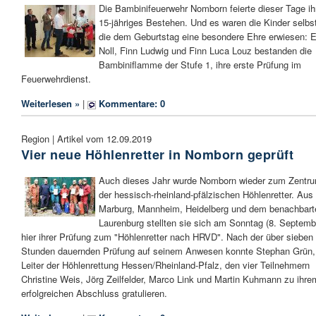
Die Bambinifeuerwehr Nomborn feierte dieser Tage ih
15-jähriges Bestehen. Und es waren die Kinder selbs
die dem Geburtstag eine besondere Ehre erwiesen: E
Noll, Finn Ludwig und Finn Luca Louz bestanden die
Bambiniflamme der Stufe 1, ihre erste Prüfung im
Feuerwehrdienst.
Weiterlesen »
|
Kommentare: 0
Region | Artikel vom 12.09.2019
Vier neue Höhlenretter in Nomborn geprüft
Auch dieses Jahr wurde Nomborn wieder zum Zentr
der hessisch-rheinland-pfälzischen Höhlenretter. Aus
Marburg, Mannheim, Heidelberg und dem benachbart
Laurenburg stellten sie sich am Sonntag (8. Septemb
hier ihrer Prüfung zum "Höhlenretter nach HRVD". Nach der über sieben
Stunden dauernden Prüfung auf seinem Anwesen konnte Stephan Grün,
Leiter der Höhlenrettung Hessen/Rheinland-Pfalz, den vier Teilnehmern
Christine Weis, Jörg Zeilfelder, Marco Link und Martin Kuhmann zu ihre
erfolgreichen Abschluss gratulieren.