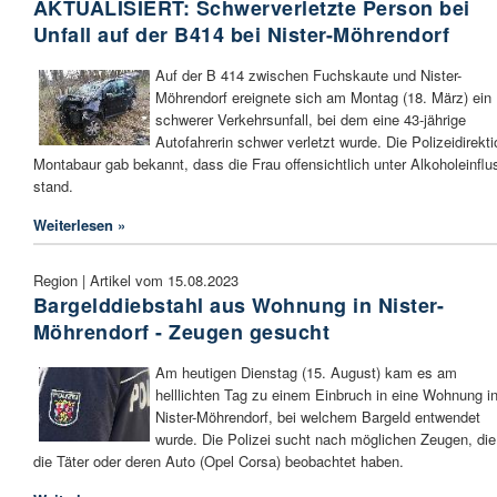
AKTUALISIERT: Schwerverletzte Person bei
Unfall auf der B414 bei Nister-Möhrendorf
Auf der B 414 zwischen Fuchskaute und Nister-
Möhrendorf ereignete sich am Montag (18. März) ein
schwerer Verkehrsunfall, bei dem eine 43-jährige
Autofahrerin schwer verletzt wurde. Die Polizeidirekti
Montabaur gab bekannt, dass die Frau offensichtlich unter Alkoholeinflu
stand.
Weiterlesen »
Region | Artikel vom 15.08.2023
Bargelddiebstahl aus Wohnung in Nister-
Möhrendorf - Zeugen gesucht
Am heutigen Dienstag (15. August) kam es am
helllichten Tag zu einem Einbruch in eine Wohnung i
Nister-Möhrendorf, bei welchem Bargeld entwendet
wurde. Die Polizei sucht nach möglichen Zeugen, die
die Täter oder deren Auto (Opel Corsa) beobachtet haben.