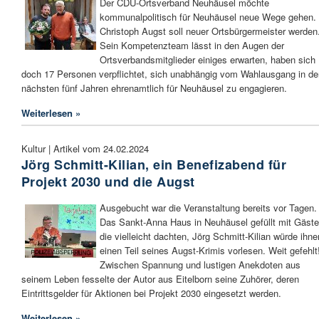
Der CDU-Ortsverband Neuhäusel möchte
kommunalpolitisch für Neuhäusel neue Wege gehen.
Christoph Augst soll neuer Ortsbürgermeister werden
Sein Kompetenzteam lässt in den Augen der
Ortsverbandsmitglieder einiges erwarten, haben sich
doch 17 Personen verpflichtet, sich unabhängig vom Wahlausgang in de
nächsten fünf Jahren ehrenamtlich für Neuhäusel zu engagieren.
Weiterlesen »
Kultur | Artikel vom 24.02.2024
Jörg Schmitt-Kilian, ein Benefizabend für
Projekt 2030 und die Augst
Ausgebucht war die Veranstaltung bereits vor Tagen.
Das Sankt-Anna Haus in Neuhäusel gefüllt mit Gäste
die vielleicht dachten, Jörg Schmitt-Kilian würde ihne
einen Teil seines Augst-Krimis vorlesen. Weit gefehlt
Zwischen Spannung und lustigen Anekdoten aus
seinem Leben fesselte der Autor aus Eitelborn seine Zuhörer, deren
Eintrittsgelder für Aktionen bei Projekt 2030 eingesetzt werden.
Weiterlesen »