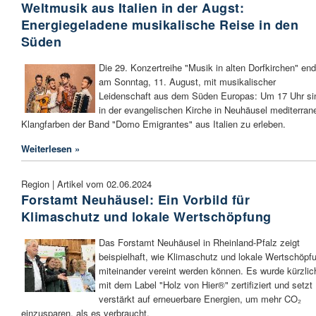
Weltmusik aus Italien in der Augst:
Energiegeladene musikalische Reise in den
Süden
Die 29. Konzertreihe "Musik in alten Dorfkirchen" en
am Sonntag, 11. August, mit musikalischer
Leidenschaft aus dem Süden Europas: Um 17 Uhr si
in der evangelischen Kirche in Neuhäusel mediterran
Klangfarben der Band "Domo Emigrantes" aus Italien zu erleben.
Weiterlesen »
Region | Artikel vom 02.06.2024
Forstamt Neuhäusel: Ein Vorbild für
Klimaschutz und lokale Wertschöpfung
Das Forstamt Neuhäusel in Rheinland-Pfalz zeigt
beispielhaft, wie Klimaschutz und lokale Wertschöpf
miteinander vereint werden können. Es wurde kürzlic
mit dem Label "Holz von Hier®" zertifiziert und setzt
verstärkt auf erneuerbare Energien, um mehr CO₂
einzusparen, als es verbraucht.