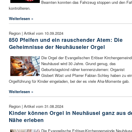
Beamten konnten das Fahrzeug stoppen und den Fah
kontrollieren.
Weiterlesen »
Region | Artikel vom 10.09.2024
850 Pfeifen und ein rauschender Atem: Die
Geheimnisse der Neuhäuseler Orgel
Die Orgel der Evangelischen Erlöser Kirchengemeind
Neuhäusel wird 30 Jahre. Grund genug, das
Geburtstagskind näher kennenzulernen: Organist
Gisbert Wüst und Pfarrer Fabian Schley haben zu ein
Orgelführung für Kinder eingeladen, bei der es viele Aha-Momente gab.
Weiterlesen »
Region | Artikel vom 31.08.2024
Kinder können Orgel in Neuhäusel ganz aus d
Nähe erleben
Die Evangelische Erlöser-Kirchengemeinde Neuhäuse