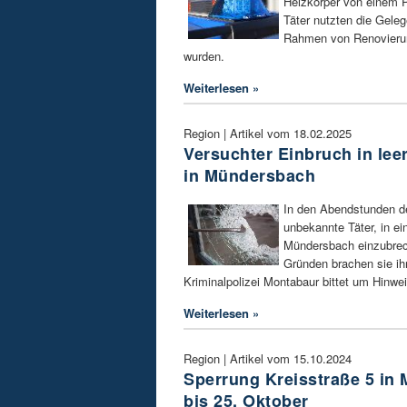
Heizkörper von einem P
Täter nutzten die Geleg
Rahmen von Renovierun
wurden.
Weiterlesen »
Region | Artikel vom 18.02.2025
Versuchter Einbruch in le
in Mündersbach
In den Abendstunden d
unbekannte Täter, in e
Mündersbach einzubrec
Gründen brachen sie ih
Kriminalpolizei Montabaur bittet um Hinwe
Weiterlesen »
Region | Artikel vom 15.10.2024
Sperrung Kreisstraße 5 in
bis 25. Oktober