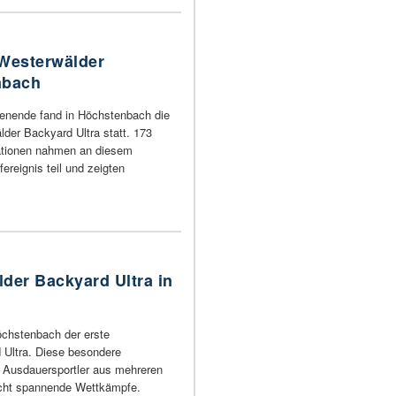
 Westerwälder
nbach
nende fand in Höchstenbach die
der Backyard Ultra statt. 173
ationen nahmen an diesem
reignis teil und zeigten
der Backyard Ultra in
öchstenbach der erste
 Ultra. Diese besondere
t Ausdauersportler aus mehreren
icht spannende Wettkämpfe.