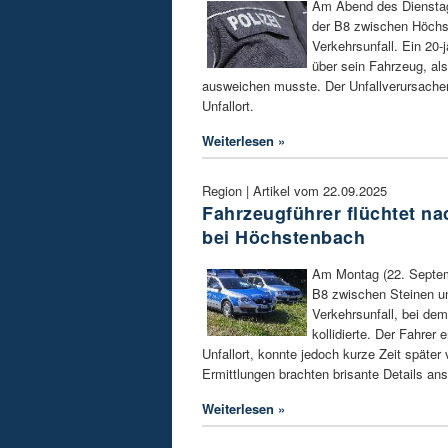
Am Abend des Dienstag
der B8 zwischen Höchs
Verkehrsunfall. Ein 20-j
über sein Fahrzeug, al
ausweichen musste. Der Unfallverursacher
Unfallort.
Weiterlesen »
Region | Artikel vom 22.09.2025
Fahrzeugführer flüchtet na
bei Höchstenbach
Am Montag (22. Septemb
B8 zwischen Steinen u
Verkehrsunfall, bei d
kollidierte. Der Fahrer 
Unfallort, konnte jedoch kurze Zeit später 
Ermittlungen brachten brisante Details ans
Weiterlesen »