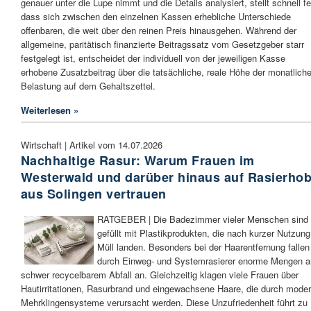
genauer unter die Lupe nimmt und die Details analysiert, stellt schnell fe
dass sich zwischen den einzelnen Kassen erhebliche Unterschiede
offenbaren, die weit über den reinen Preis hinausgehen. Während der
allgemeine, paritätisch finanzierte Beitragssatz vom Gesetzgeber starr
festgelegt ist, entscheidet der individuell von der jeweiligen Kasse
erhobene Zusatzbeitrag über die tatsächliche, reale Höhe der monatlich
Belastung auf dem Gehaltszettel.
Weiterlesen »
Wirtschaft | Artikel vom 14.07.2026
Nachhaltige Rasur: Warum Frauen im
Westerwald und darüber hinaus auf Rasierhob
aus Solingen vertrauen
RATGEBER | Die Badezimmer vieler Menschen sind
gefüllt mit Plastikprodukten, die nach kurzer Nutzung
Müll landen. Besonders bei der Haarentfernung fallen
durch Einweg- und Systemrasierer enorme Mengen a
schwer recycelbarem Abfall an. Gleichzeitig klagen viele Frauen über
Hautirritationen, Rasurbrand und eingewachsene Haare, die durch mode
Mehrklingensysteme verursacht werden. Diese Unzufriedenheit führt zu