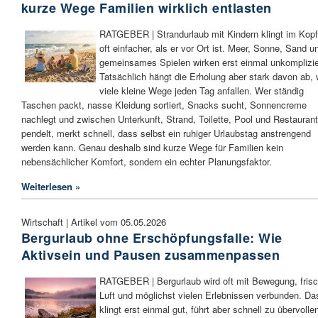
kurze Wege Familien wirklich entlasten
RATGEBER | Strandurlaub mit Kindern klingt im Kopf
oft einfacher, als er vor Ort ist. Meer, Sonne, Sand u
gemeinsames Spielen wirken erst einmal unkomplizie
Tatsächlich hängt die Erholung aber stark davon ab, 
viele kleine Wege jeden Tag anfallen. Wer ständig
Taschen packt, nasse Kleidung sortiert, Snacks sucht, Sonnencreme
nachlegt und zwischen Unterkunft, Strand, Toilette, Pool und Restaurant
pendelt, merkt schnell, dass selbst ein ruhiger Urlaubstag anstrengend
werden kann. Genau deshalb sind kurze Wege für Familien kein
nebensächlicher Komfort, sondern ein echter Planungsfaktor.
Weiterlesen »
Wirtschaft | Artikel vom 05.05.2026
Bergurlaub ohne Erschöpfungsfalle: Wie
Aktivsein und Pausen zusammenpassen
RATGEBER | Bergurlaub wird oft mit Bewegung, frisc
Luft und möglichst vielen Erlebnissen verbunden. Da
klingt erst einmal gut, führt aber schnell zu übervolle