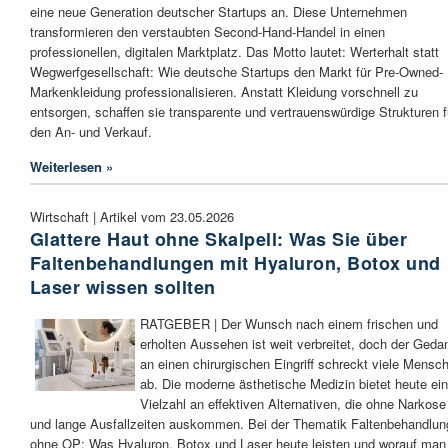
eine neue Generation deutscher Startups an. Diese Unternehmen
transformieren den verstaubten Second-Hand-Handel in einen
professionellen, digitalen Marktplatz. Das Motto lautet: Werterhalt statt
Wegwerfgesellschaft: Wie deutsche Startups den Markt für Pre-Owned-
Markenkleidung professionalisieren. Anstatt Kleidung vorschnell zu
entsorgen, schaffen sie transparente und vertrauenswürdige Strukturen f
den An- und Verkauf.
Weiterlesen »
Wirtschaft | Artikel vom 23.05.2026
Glattere Haut ohne Skalpell: Was Sie über
Faltenbehandlungen mit Hyaluron, Botox und
Laser wissen sollten
RATGEBER | Der Wunsch nach einem frischen und
erholten Aussehen ist weit verbreitet, doch der Geda
an einen chirurgischen Eingriff schreckt viele Mensc
ab. Die moderne ästhetische Medizin bietet heute ei
Vielzahl an effektiven Alternativen, die ohne Narkose
und lange Ausfallzeiten auskommen. Bei der Thematik Faltenbehandlun
ohne OP: Was Hyaluron, Botox und Laser heute leisten und worauf man