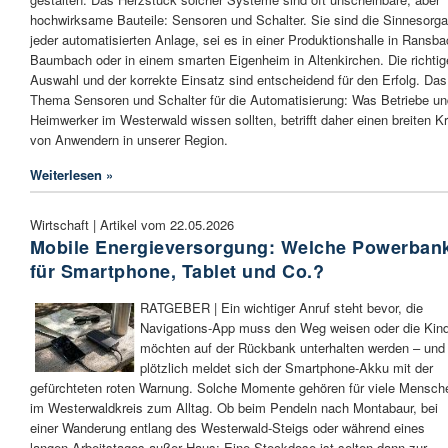
hochwirksame Bauteile: Sensoren und Schalter. Sie sind die Sinnesorg
jeder automatisierten Anlage, sei es in einer Produktionshalle in Ransba
Baumbach oder in einem smarten Eigenheim in Altenkirchen. Die richtig
Auswahl und der korrekte Einsatz sind entscheidend für den Erfolg. Das
Thema Sensoren und Schalter für die Automatisierung: Was Betriebe un
Heimwerker im Westerwald wissen sollten, betrifft daher einen breiten Kr
von Anwendern in unserer Region.
Weiterlesen »
Wirtschaft | Artikel vom 22.05.2026
Mobile Energieversorgung: Welche Powerban
für Smartphone, Tablet und Co.?
RATGEBER | Ein wichtiger Anruf steht bevor, die
Navigations-App muss den Weg weisen oder die Kin
möchten auf der Rückbank unterhalten werden – und
plötzlich meldet sich der Smartphone-Akku mit der
gefürchteten roten Warnung. Solche Momente gehören für viele Mensch
im Westerwaldkreis zum Alltag. Ob beim Pendeln nach Montabaur, bei
einer Wanderung entlang des Westerwald-Steigs oder während eines
langen Arbeitstages außer Haus: Eine Steckdose ist selten dann zur