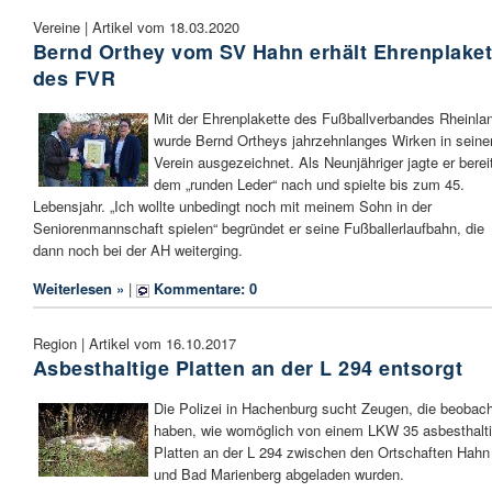
Vereine | Artikel vom 18.03.2020
Bernd Orthey vom SV Hahn erhält Ehrenplaket
des FVR
Mit der Ehrenplakette des Fußballverbandes Rheinla
wurde Bernd Ortheys jahrzehnlanges Wirken in sein
Verein ausgezeichnet. Als Neunjähriger jagte er berei
dem „runden Leder“ nach und spielte bis zum 45.
Lebensjahr. „Ich wollte unbedingt noch mit meinem Sohn in der
Seniorenmannschaft spielen“ begründet er seine Fußballerlaufbahn, die
dann noch bei der AH weiterging.
Weiterlesen »
|
Kommentare: 0
Region | Artikel vom 16.10.2017
Asbesthaltige Platten an der L 294 entsorgt
Die Polizei in Hachenburg sucht Zeugen, die beobach
haben, wie womöglich von einem LKW 35 asbesthalt
Platten an der L 294 zwischen den Ortschaften Hahn
und Bad Marienberg abgeladen wurden.