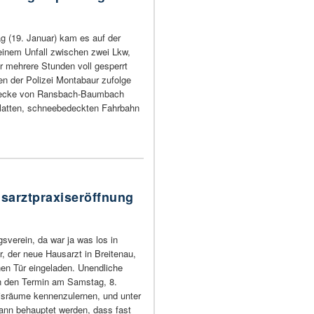
 (19. Januar) kam es auf der
einem Unfall zwischen zwei Lkw,
r mehrere Stunden voll gesperrt
n der Polizei Montabaur zufolge
Strecke von Ransbach-Baumbach
 glatten, schneebedeckten Fahrbahn
sarztpraxiseröffnung
sverein, da war ja was los in
, der neue Hausarzt in Breitenau,
nen Tür eingeladen. Unendliche
n den Termin am Samstag, 8.
isräume kennenzulernen, und unter
ann behauptet werden, dass fast