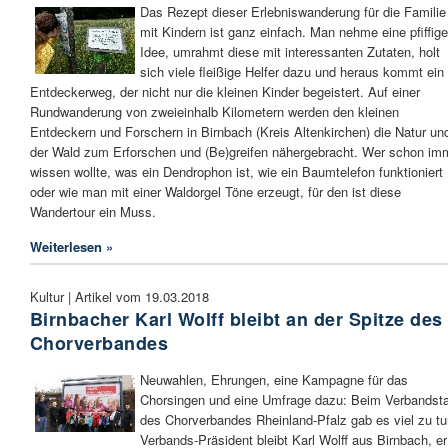
Das Rezept dieser Erlebniswanderung für die Familie
mit Kindern ist ganz einfach. Man nehme eine pfiffige
Idee, umrahmt diese mit interessanten Zutaten, holt
sich viele fleißige Helfer dazu und heraus kommt ein
Entdeckerweg, der nicht nur die kleinen Kinder begeistert. Auf einer
Rundwanderung von zweieinhalb Kilometern werden den kleinen
Entdeckern und Forschern in Birnbach (Kreis Altenkirchen) die Natur un
der Wald zum Erforschen und (Be)greifen nähergebracht. Wer schon im
wissen wollte, was ein Dendrophon ist, wie ein Baumtelefon funktioniert
oder wie man mit einer Waldorgel Töne erzeugt, für den ist diese
Wandertour ein Muss.
Weiterlesen »
Kultur | Artikel vom 19.03.2018
Birnbacher Karl Wolff bleibt an der Spitze des
Chorverbandes
Neuwahlen, Ehrungen, eine Kampagne für das
Chorsingen und eine Umfrage dazu: Beim Verbandst
des Chorverbandes Rheinland-Pfalz gab es viel zu tu
Verbands-Präsident bleibt Karl Wolff aus Birnbach, er