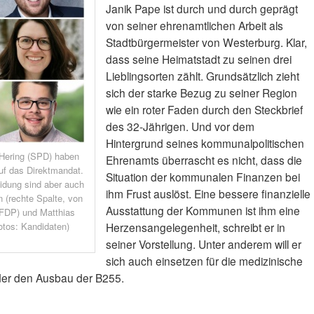
Janik Pape ist durch und durch geprägt
von seiner ehrenamtlichen Arbeit als
Stadtbürgermeister von Westerburg. Klar,
dass seine Heimatstadt zu seinen drei
Lieblingsorten zählt. Grundsätzlich zieht
sich der starke Bezug zu seiner Region
wie ein roter Faden durch den Steckbrief
des 32-Jährigen. Und vor dem
Hintergrund seines kommunalpolitischen
 Hering (SPD) haben
Ehrenamts überrascht es nicht, dass die
uf das Direktmandat.
Situation der kommunalen Finanzen bei
idung sind aber auch
ihm Frust auslöst. Eine bessere finanzielle
n (rechte Spalte, von
Ausstattung der Kommunen ist ihm eine
(FDP) und Matthias
otos: Kandidaten)
Herzensangelegenheit, schreibt er in
seiner Vorstellung. Unter anderem will er
sich auch einsetzen für die medizinische
der den Ausbau der B255.