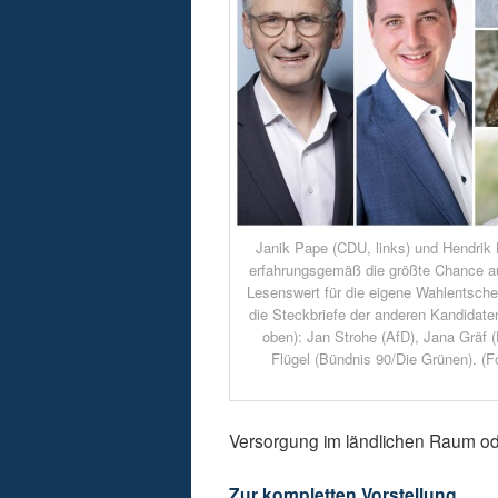
Janik Pape (CDU, links) und Hendrik
erfahrungsgemäß die größte Chance a
Lesenswert für die eigene Wahlentsche
die Steckbriefe der anderen Kandidate
oben): Jan Strohe (AfD), Jana Gräf 
Flügel (Bündnis 90/Die Grünen). (F
Versorgung im ländlichen Raum o
Zur kompletten Vorstellung…