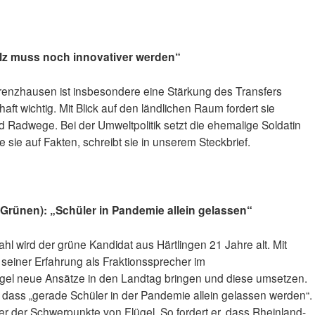
alz muss noch innovativer werden“
renzhausen ist insbesondere eine Stärkung des Transfers
ft wichtig. Mit Blick auf den ländlichen Raum fordert sie
nd Radwege. Bei der Umweltpolitik setzt die ehemalige Soldatin
e sie auf Fakten, schreibt sie in unserem Steckbrief.
 Grünen): „Schüler in Pandemie allein gelassen“
 wird der grüne Kandidat aus Härtlingen 21 Jahre alt. Mit
 seiner Erfahrung als Fraktionssprecher im
el neue Ansätze in den Landtag bringen und diese umsetzen.
, dass „gerade Schüler in der Pandemie allein gelassen werden“.
iner der Schwerpunkte von Flügel. So fordert er, dass Rheinland-