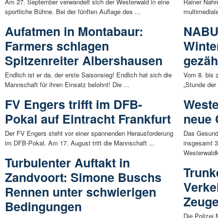
Am 27. September verwandelt sich der Westerwald in eine
Rainer Nahr
sportliche Bühne. Bei der fünften Auflage des ...
multimediale
Aufatmen in Montabaur:
NABU:
Farmers schlagen
Winte
Spitzenreiter Albershausen
gezäh
Endlich ist er da, der erste Saisonsieg! Endlich hat sich die
Vom 8. bis z
Mannschaft für ihren Einsatz belohnt! Die ...
„Stunde der 
FV Engers trifft im DFB-
Weste
Pokal auf Eintracht Frankfurt
neue 
Der FV Engers steht vor einer spannenden Herausforderung
Das Gesund
im DFB-Pokal. Am 17. August tritt die Mannschaft ...
insgesamt 3
Westerwaldkr
Turbulenter Auftakt in
Trunk
Zandvoort: Simone Buschs
Verkeh
Rennen unter schwierigen
Zeuge
Bedingungen
Die Polizei