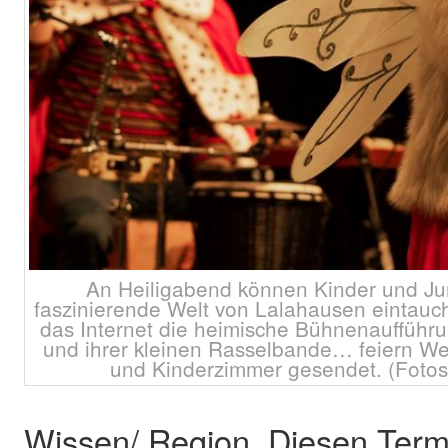
An Heiligabend können Kinder und Ju
faszinierende Welt von Lalahausen eintauc
das Internet die heimische Bühnenaufführu
und ihrer kleinen Rasselbande… feiern We
und Kinderzimmer gesendet. (Fotos:
Wissen/ Region. Diesen Termi