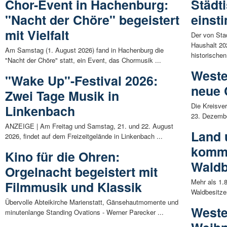
Chor-Event in Hachenburg:
Städt
"Nacht der Chöre" begeistert
einst
mit Vielfalt
Der von Sta
Haushalt 20
Am Samstag (1. August 2026) fand in Hachenburg die
historischen 
"Nacht der Chöre" statt, ein Event, das Chormusik ...
Weste
"Wake Up"-Festival 2026:
neue 
Zwei Tage Musik in
Die Kreisve
Linkenbach
23. Dezembe
ANZEIGE | Am Freitag und Samstag, 21. und 22. August
Land 
2026, findet auf dem Freizeitgelände in Linkenbach ...
kommu
Kino für die Ohren:
Waldb
Orgelnacht begeistert mit
Mehr als 1.
Filmmusik und Klassik
Waldbesitze
Übervolle Abteikirche Marienstatt, Gänsehautmomente und
Weste
minutenlange Standing Ovations - Werner Parecker ...