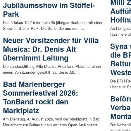
Milli
Jubiläumsshow im Stöffel-
Auffü
Park
Hoff
Das "Dukes Trio" feiert sein 20-jähriges Bestehen mit einer
Show im Stöffel-Park. Die Band, die aus dem ...
An Heiligab
faszinieren
Neuer Vorsitzender für Villa
Syna 
Musica: Dr. Denis Alt
die B
übernimmt Leitung
Rettu
Die Landesstiftung Villa Musica Rheinland-Pfalz hat einen
Weste
neuen Vorsitzenden gewählt. Dr. Denis Alt, ...
Die BRH Ret
Bad Marienberger
über eine S
Sommerfestival 2026:
Beför
TonBand rockt den
Verba
Marktplatz
Mont
Am Dienstag, 4. August 2026, wird der Marktplatz in Bad
Marienberg zur Bühne für ein weiteres Open-Air-Konzert. ...
Die Verband
grundsätzlic