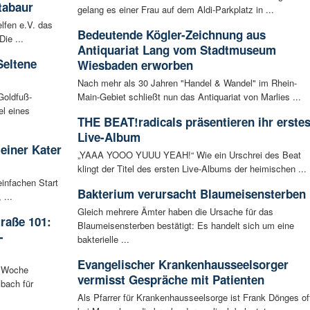
tabaur
gelang es einer Frau auf dem Aldi-Parkplatz in ...
lfen e.V. das
Bedeutende Kögler-Zeichnung aus
ie ...
Antiquariat Lang vom Stadtmuseum
Seltene
Wiesbaden erworben
Nach mehr als 30 Jahren "Handel & Wandel" im Rhein-
Goldfuß-
Main-Gebiet schließt nun das Antiquariat von Marlies ...
l eines
THE BEAT!radicals präsentieren ihr erste
Live-Album
leiner Kater
„YAAA YOOO YUUU YEAH!“ Wie ein Urschrei des Beat
klingt der Titel des ersten Live-Albums der heimischen ...
infachen Start
Bakterium verursacht Blaumeisensterben
 ...
Gleich mehrere Ämter haben die Ursache für das
raße 101:
Blaumeisensterben bestätigt: Es handelt sich um eine
-
bakterielle ...
Evangelischer Krankenhausseelsorger
n Woche
vermisst Gespräche mit Patienten
bach für
Als Pfarrer für Krankenhausseelsorge ist Frank Dönges of