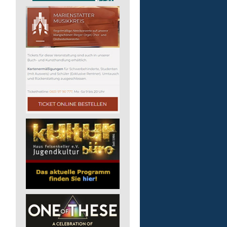
pädagogische Fachkraft
in Vollzeit
Lebenshilfe im Landkreis Altenk
GmbH
57518 Alsdorf