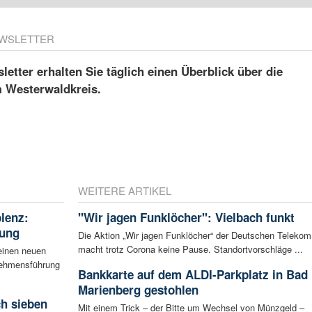
WSLETTER
etter erhalten Sie täglich einen Überblick über die
m Westerwaldkreis.
WEITERE ARTIKEL
blenz:
"Wir jagen Funklöcher": Vielbach funkt
rung
Die Aktion „Wir jagen Funklöcher“ der Deutschen Telekom
macht trotz Corona keine Pause. Standortvorschläge ...
einen neuen
rnehmensführung
Bankkarte auf dem ALDI-Parkplatz in Bad
Marienberg gestohlen
ch sieben
Mit einem Trick – der Bitte um Wechsel von Münzgeld –