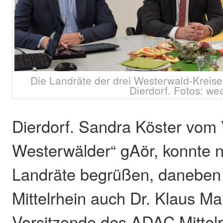
Die Landräte der drei Westerwald-Kreise 
Dierdorf. Fotos: we
Dierdorf. Sandra Köster vom 
Westerwälder“ gAör, konnte ni
Landräte begrüßen, danebe
Mittelrhein auch Dr. Klaus Ma
Vorsitzende des ADAC Mittelr