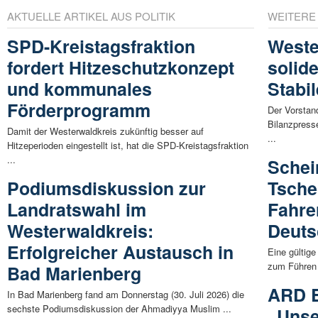
AKTUELLE ARTIKEL AUS POLITIK
WEITERE
SPD-Kreistagsfraktion
Weste
fordert Hitzeschutzkonzept
solid
und kommunales
Stabi
Förderprogramm
Der Vorstan
Bilanzpress
Damit der Westerwaldkreis zukünftig besser auf
...
Hitzeperioden eingestellt ist, hat die SPD-Kreistagsfraktion
...
Schei
Podiumsdiskussion zur
Tsche
Landratswahl im
Fahre
Westerwaldkreis:
Deuts
Erfolgreicher Austausch in
Eine gültig
zum Führen 
Bad Marienberg
ARD E
In Bad Marienberg fand am Donnerstag (30. Juli 2026) die
sechste Podiumsdiskussion der Ahmadiyya Muslim ...
„Unse