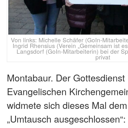
Von links: Michelle Schäfer (GoIn-Mitarbeit
Ingrid Rhensius (Verein „Gemeinsam ist e
Langsdorf (GoIn-Mitarbeiterin) bei der 
privat
Montabaur. Der Gottesdienst 
Evangelischen Kirchengemei
widmete sich dieses Mal de
„Umtausch ausgeschlossen“: 