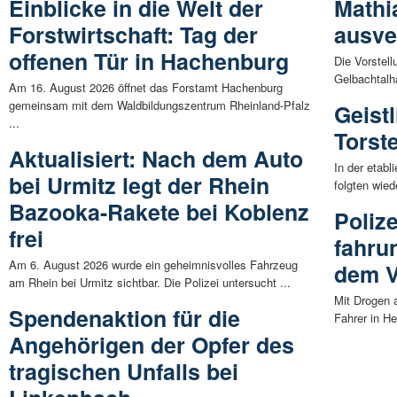
Einblicke in die Welt der
Mathia
Forstwirtschaft: Tag der
ausve
offenen Tür in Hachenburg
Die Vorstel
Gelbachtalha
Am 16. August 2026 öffnet das Forstamt Hachenburg
gemeinsam mit dem Waldbildungszentrum Rheinland-Pfalz
Geist
...
Torst
Aktualisiert: Nach dem Auto
In der etabl
bei Urmitz legt der Rhein
folgten wied
Bazooka-Rakete bei Koblenz
Poliz
frei
fahru
Am 6. August 2026 wurde ein geheimnisvolles Fahrzeug
dem V
am Rhein bei Urmitz sichtbar. Die Polizei untersucht ...
Mit Drogen
Spendenaktion für die
Fahrer in He
Angehörigen der Opfer des
tragischen Unfalls bei