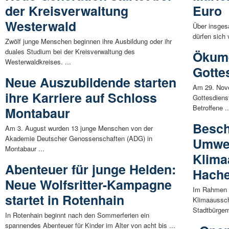
der Kreisverwaltung
Euro
Westerwald
Über insges
dürfen sich
Zwölf junge Menschen beginnen ihre Ausbildung oder ihr
duales Studium bei der Kreisverwaltung des
Ökume
Westerwaldkreises. ...
Gotte
Neue Auszubildende starten
Am 29. Nov
ihre Karriere auf Schloss
Gottesdienst
Betroffene ..
Montabaur
Besch
Am 3. August wurden 13 junge Menschen von der
Akademie Deutscher Genossenschaften (ADG) in
Umwel
Montabaur ...
Klima
Abenteuer für junge Helden:
Hach
Neue Wolfsritter-Kampagne
Im Rahmen d
startet in Rotenhain
Klimaaussc
Stadtbürgerm
In Rotenhain beginnt nach den Sommerferien ein
spannendes Abenteuer für Kinder im Alter von acht bis ...