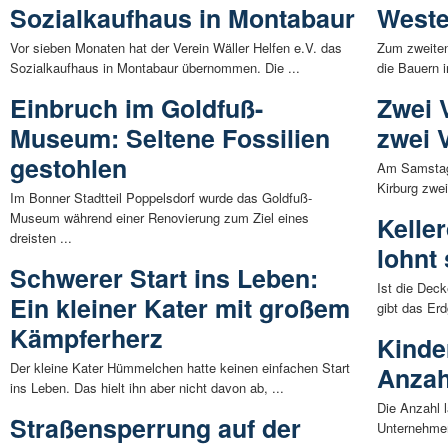
Sozialkaufhaus in Montabaur
Weste
Vor sieben Monaten hat der Verein Wäller Helfen e.V. das
Zum zweiten
Sozialkaufhaus in Montabaur übernommen. Die ...
die Bauern i
Einbruch im Goldfuß-
Zwei 
Museum: Seltene Fossilien
zwei 
gestohlen
Am Samstag r
Kirburg zwei
Im Bonner Stadtteil Poppelsdorf wurde das Goldfuß-
Museum während einer Renovierung zum Ziel eines
Kelle
dreisten ...
lohnt 
Schwerer Start ins Leben:
Ist die Dec
Ein kleiner Kater mit großem
gibt das Er
Kämpferherz
Kinder
Der kleine Kater Hümmelchen hatte keinen einfachen Start
Anzah
ins Leben. Das hielt ihn aber nicht davon ab, ...
Die Anzahl l
Straßensperrung auf der
Unternehmen 