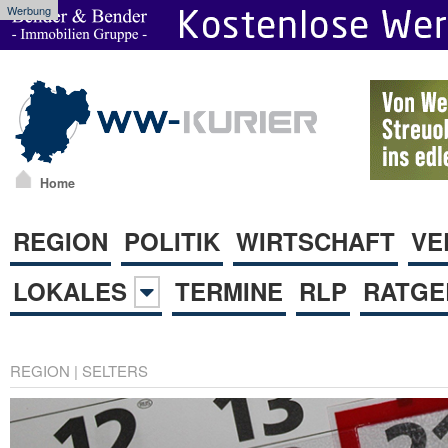
Werbung
Home
REGION
POLITIK
WIRTSCHAFT
VE
LOKALES
TERMINE
RLP
RATGE
REGION
|
SELTERS