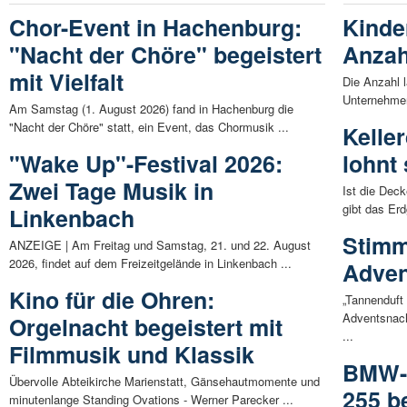
Chor-Event in Hachenburg:
Kinder
"Nacht der Chöre" begeistert
Anzah
mit Vielfalt
Die Anzahl l
Unternehmen 
Am Samstag (1. August 2026) fand in Hachenburg die
"Nacht der Chöre" statt, ein Event, das Chormusik ...
Kelle
"Wake Up"-Festival 2026:
lohnt 
Zwei Tage Musik in
Ist die Dec
gibt das Er
Linkenbach
Stimm
ANZEIGE | Am Freitag und Samstag, 21. und 22. August
2026, findet auf dem Freizeitgelände in Linkenbach ...
Adven
Kino für die Ohren:
„Tannenduft 
Adventsnac
Orgelnacht begeistert mit
...
Filmmusik und Klassik
BMW-F
Übervolle Abteikirche Marienstatt, Gänsehautmomente und
255 b
minutenlange Standing Ovations - Werner Parecker ...