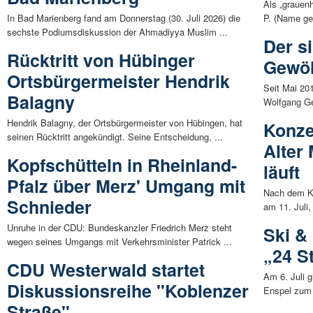
Als „grauenh
In Bad Marienberg fand am Donnerstag (30. Juli 2026) die
P. (Name geä
sechste Podiumsdiskussion der Ahmadiyya Muslim ...
Der s
Rücktritt von Hübinger
Gewö
Ortsbürgermeister Hendrik
Seit Mai 20
Balagny
Wolfgang Ge
Hendrik Balagny, der Ortsbürgermeister von Hübingen, hat
Konze
seinen Rücktritt angekündigt. Seine Entscheidung, ...
Alter
Kopfschütteln in Rheinland-
läuft
Pfalz über Merz' Umgang mit
Nach dem K
Schnieder
am 11. Juli, 
Unruhe in der CDU: Bundeskanzler Friedrich Merz steht
Ski &
wegen seines Umgangs mit Verkehrsminister Patrick ...
„24 S
CDU Westerwald startet
Am 6. Juli 
Diskussionsreihe "Koblenzer
Enspel zum 
Straße"