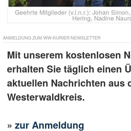
Geehrte Mitglieder (v.l.n.r.): Johan Simo
Hering, Nadine Naur
ANMELDUNG ZUM WW-KURIER NEWSLETTER
Mit unserem kostenlosen N
erhalten Sie täglich einen 
aktuellen Nachrichten aus
Westerwaldkreis.
»
zur Anmeldung