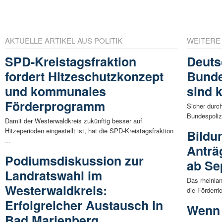
AKTUELLE ARTIKEL AUS POLITIK
WEITERE
SPD-Kreistagsfraktion
Deuts
fordert Hitzeschutzkonzept
Bunde
und kommunales
sind k
Förderprogramm
Sicher durc
Bundespolize
Damit der Westerwaldkreis zukünftig besser auf
Hitzeperioden eingestellt ist, hat die SPD-Kreistagsfraktion
Bildu
...
Anträ
Podiumsdiskussion zur
ab Se
Landratswahl im
Das rheinlan
Westerwaldkreis:
die Förderri
Erfolgreicher Austausch in
Wenn 
Bad Marienberg