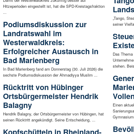
Tango
Damit der Westerwaldkreis zukünftig besser auf
Hitzeperioden eingestellt ist, hat die SPD-Kreistagsfraktion
Lands
...
„Tango, Stea
Podiumsdiskussion zur
seiner Vielfa
Landratswahl im
Steue
Westerwaldkreis:
Exist
Erfolgreicher Austausch in
Das Thema S
Bad Marienberg
Unternehme
stehen. Beis
In Bad Marienberg fand am Donnerstag (30. Juli 2026) die
sechste Podiumsdiskussion der Ahmadiyya Muslim ...
Gener
Rücktritt von Hübinger
Marie
Ortsbürgermeister Hendrik
Volle
Balagny
Einen aktue
Sanierungsa
Hendrik Balagny, der Ortsbürgermeister von Hübingen, hat
Gymnasiums
seinen Rücktritt angekündigt. Seine Entscheidung, ...
Bevöl
Kopfschütteln in Rheinland-