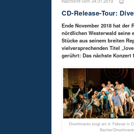
Nachricht vom 24.01.2019
CD-Release-Tour: Dive
Ende November 2018 hat der R
nördlichen Westerwald seine 
Stücke aus seinem breiten Rep
vielversprechenden Titel „lov
gerührt: Das nächste Konzert f
Divertimento singt am 9. Februar in 
Becher/Divertiment