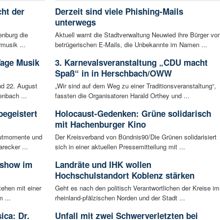
ht der
Derzeit sind viele Phishing-Mails
unterwegs
enburg die
Aktuell warnt die Stadtverwaltung Neuwied ihre Bürger vor
musik ...
betrügerischen E-Mails, die Unbekannte im Namen ...
Tage Musik
3. Karnevalsveranstaltung „CDU macht
Spaß“ in in Herschbach/OWW
d 22. August
„Wir sind auf dem Weg zu einer Traditionsveranstaltung“,
enbach ...
fassten die Organisatoren Harald Orthey und ...
begeistert
Holocaust-Gedenken: Grüne solidarisch
mit Hachenburger Kino
autmomente und
Der Kreisverband von Bündnis90/Die Grünen solidarisiert
recker ...
sich in einer aktuellen Pressemitteilung mit ...
sshow im
Landräte und IHK wollen
Hochschulstandort Koblenz stärken
tehen mit einer
Geht es nach den politisch Verantwortlichen der Kreise im
 ...
rheinland-pfälzischen Norden und der Stadt ...
ica: Dr.
Unfall mit zwei Schwerverletzten bei