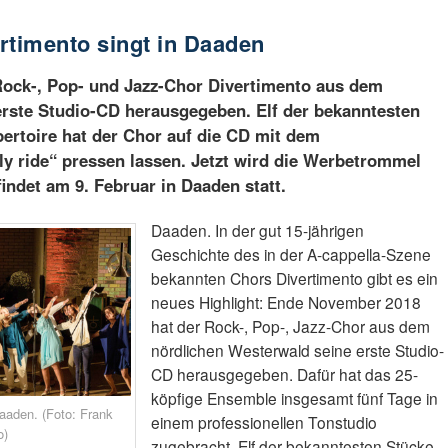
rtimento singt in Daaden
ock-, Pop- und Jazz-Chor Divertimento aus dem
erste Studio-CD herausgegeben. Elf der bekanntesten
ertoire hat der Chor auf die CD mit dem
ely ride“ pressen lassen. Jetzt wird die Werbetrommel
indet am 9. Februar in Daaden statt.
Daaden. In der gut 15-jährigen
Geschichte des in der A-cappella-Szene
bekannten Chors Divertimento gibt es ein
neues Highlight: Ende November 2018
hat der Rock-, Pop-, Jazz-Chor aus dem
nördlichen Westerwald seine erste Studio-
CD herausgegeben. Dafür hat das 25-
köpfige Ensemble insgesamt fünf Tage in
Daaden. (Foto: Frank
einem professionellen Tonstudio
o)
zugebracht. Elf der bekanntesten Stücke