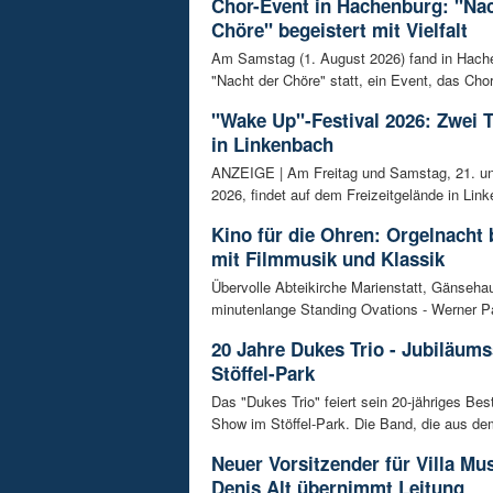
Chor-Event in Hachenburg: "Nac
Chöre" begeistert mit Vielfalt
Am Samstag (1. August 2026) fand in Hach
"Nacht der Chöre" statt, ein Event, das Chor
"Wake Up"-Festival 2026: Zwei 
in Linkenbach
ANZEIGE | Am Freitag und Samstag, 21. un
2026, findet auf dem Freizeitgelände in Link
Kino für die Ohren: Orgelnacht 
mit Filmmusik und Klassik
Übervolle Abteikirche Marienstatt, Gänseh
minutenlange Standing Ovations - Werner Pa
20 Jahre Dukes Trio - Jubiläum
Stöffel-Park
Das "Dukes Trio" feiert sein 20-jähriges Bes
Show im Stöffel-Park. Die Band, die aus dem
Neuer Vorsitzender für Villa Mus
Denis Alt übernimmt Leitung