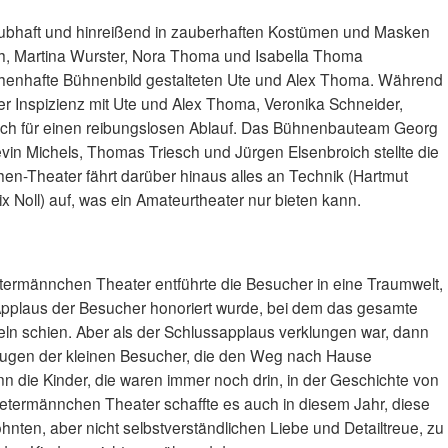
 glaubhaft und hinreißend in zauberhaften Kostümen und Masken
ch, Martina Wurster, Nora Thoma und Isabella Thoma
chenhafte Bühnenbild gestalteten Ute und Alex Thoma. Während
r Inspizienz mit Ute und Alex Thoma, Veronika Schneider,
h für einen reibungslosen Ablauf. Das Bühnenbauteam Georg
vin Michels, Thomas Triesch und Jürgen Elsenbroich stellte die
hen-Theater fährt darüber hinaus alles an Technik (Hartmut
x Noll) auf, was ein Amateurtheater nur bieten kann.
termännchen Theater entführte die Besucher in eine Traumwelt,
pplaus der Besucher honoriert wurde, bei dem das gesamte
ln schien. Aber als der Schlussapplaus verklungen war, dann
Augen der kleinen Besucher, die den Weg nach Hause
n die Kinder, die waren immer noch drin, in der Geschichte von
etermännchen Theater schaffte es auch in diesem Jahr, diese
nten, aber nicht selbstverständlichen Liebe und Detailtreue, zu