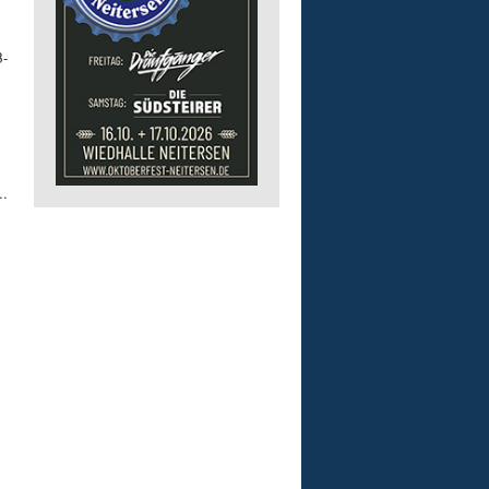
B-
..