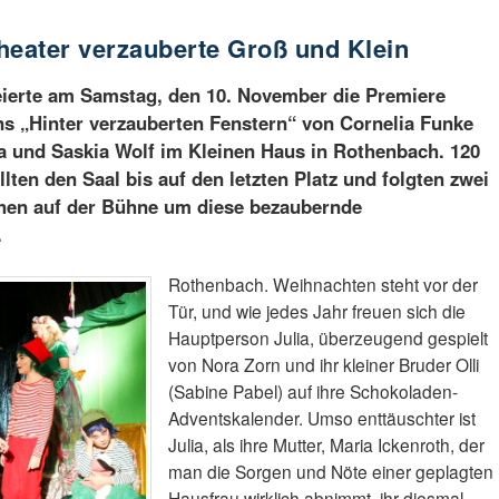
eater verzauberte Groß und Klein
ierte am Samstag, den 10. November die Premiere
s „Hinter verzauberten Fenstern“ von Cornelia Funke
a und Saskia Wolf im Kleinen Haus in Rothenbach. 120
lten den Saal bis auf den letzten Platz und folgten zwei
en auf der Bühne um diese bezaubernde
.
Rothenbach. Weihnachten steht vor der
Tür, und wie jedes Jahr freuen sich die
Hauptperson Julia, überzeugend gespielt
von Nora Zorn und ihr kleiner Bruder Olli
(Sabine Pabel) auf ihre Schokoladen-
Adventskalender. Umso enttäuschter ist
Julia, als ihre Mutter, Maria Ickenroth, der
man die Sorgen und Nöte einer geplagten
Hausfrau wirklich abnimmt, ihr diesmal