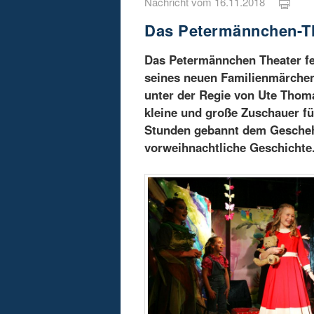
Nachricht vom 16.11.2018
Das Petermännchen-Th
Das Petermännchen Theater fe
seines neuen Familienmärchen
unter der Regie von Ute Thom
kleine und große Zuschauer fül
Stunden gebannt dem Gescheh
vorweihnachtliche Geschichte