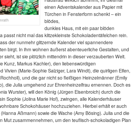
einen Adventskalender aus Papier mit
Türchen in Fensterform schenkt – ein
mrath
blödes,
dunkles Haus, mit ein paar blöden
passt nicht mal das klitzekleinste Schokoladentäfelchen rein.
 dass der nunmehr glitzernde Kalender viel spannendere
ten birgt. In ihm wohnen äußerst abenteuerliche Gestalten, und
sieht, ist sie plötzlich mittendrin in dieser verzauberten Welt.
rie Kunz, Markus Kachler), den liebenswürdigen
 Vivien (Marie-Sophie Salziger, Lara Windt), die quirligen Elfen,
ochholl), und die gar nicht so fleißigen Heinzelmänner (Emily
, die Julia umgehend zur Ehrenheinzelfrau ernennen. Doch es
onia Wurster), will den König (Jürgen Elsenbroich) durch die
sin Sophie (Jolina Marie Hof), zwingen, alle Kalenderhäuser
ohnbare Schokohäuser hochzuziehen. Hierbei erhält er auch
n (Hanna Aßmann) sowie die Wache (Amy Bösing). Julia und die
en Mut zusammennehmen, um den teuflisch-schokoladigen Plan