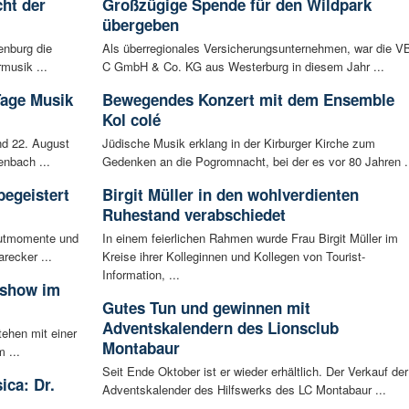
ht der
Großzügige Spende für den Wildpark
übergeben
enburg die
Als überregionales Versicherungsunternehmen, war die V
musik ...
C GmbH & Co. KG aus Westerburg in diesem Jahr ...
Tage Musik
Bewegendes Konzert mit dem Ensemble
Kol colé
d 22. August
Jüdische Musik erklang in der Kirburger Kirche zum
enbach ...
Gedenken an die Pogromnacht, bei der es vor 80 Jahren .
begeistert
Birgit Müller in den wohlverdienten
Ruhestand verabschiedet
autmomente und
In einem feierlichen Rahmen wurde Frau Birgit Müller im
recker ...
Kreise ihrer Kolleginnen und Kollegen von Tourist-
Information, ...
sshow im
Gutes Tun und gewinnen mit
Adventskalendern des Lionsclub
tehen mit einer
Montabaur
 ...
Seit Ende Oktober ist er wieder erhältlich. Der Verkauf der
ica: Dr.
Adventskalender des Hilfswerks des LC Montabaur ...