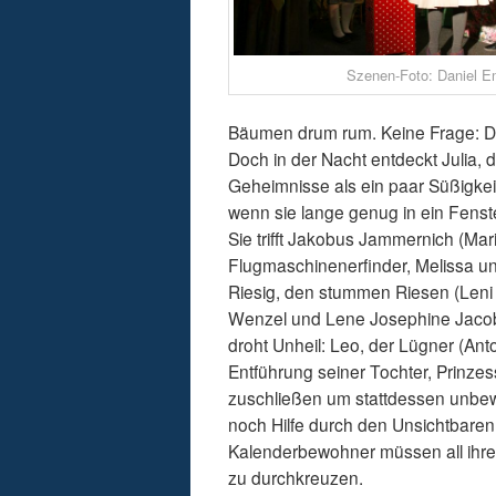
Szenen-Foto: Daniel E
Bäumen drum rum. Keine Frage: Da 
Doch in der Nacht entdeckt Julia,
Geheimnisse als ein paar Süßigkei
wenn sie lange genug in ein Fenster 
Sie trifft Jakobus Jammernich (Ma
Flugmaschinenerfinder, Melissa und
Riesig, den stummen Riesen (Leni R
Wenzel und Lene Josephine Jacob)
droht Unheil: Leo, der Lügner (Ant
Entführung seiner Tochter, Prinzes
zuschließen um stattdessen unbew
noch Hilfe durch den Unsichtbare
Kalenderbewohner müssen all ihr
zu durchkreuzen.