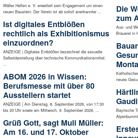
Wäller Helfen e. V. erweitert sein Engagement um einen
Die W
neuen Baustein: Der Verein ist ab sofort anerkannter ...
zum A
Ist digitales Entblößen
Aus- und We
rechtlich als Exhibitionismus
Brauerei in 
einzuordnen?
Bauar
ANZEIGE | Digitales Entblößen bezeichnet die sexuelle
Gesun
Selbstdarstellung über technische Kommunikationsmittel.
Monta
...
Katholische
ABOM 2026 in Wissen:
neues Gesun
Berufsmesse mit über 80
Härtl
Ausstellern startet
Gaudi
ANZEIGE | Am Dienstag, 8. September 2026, von 17:30
bis 20 Uhr sowie am Mittwoch, 9. September 2026, ...
Bayrische Tr
Alpenbummle
Grüß Gott, sagt Muli Müller:
Erste
Am 16. und 17. Oktober
innov