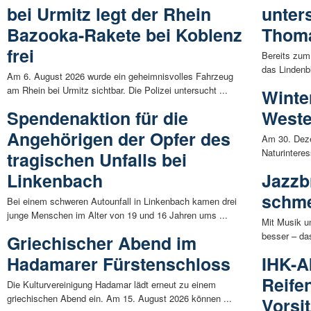
bei Urmitz legt der Rhein
unters
Bazooka-Rakete bei Koblenz
Thom
frei
Bereits zum
das Lindenbl
Am 6. August 2026 wurde ein geheimnisvolles Fahrzeug
am Rhein bei Urmitz sichtbar. Die Polizei untersucht ...
Winte
Spendenaktion für die
Weste
Angehörigen der Opfer des
Am 30. Dez
Naturinteres
tragischen Unfalls bei
Linkenbach
Jazzb
schme
Bei einem schweren Autounfall in Linkenbach kamen drei
junge Menschen im Alter von 19 und 16 Jahren ums ...
Mit Musik u
besser – das
Griechischer Abend im
Hadamarer Fürstenschloss
IHK-A
Reife
Die Kulturvereinigung Hadamar lädt erneut zu einem
griechischen Abend ein. Am 15. August 2026 können ...
Vorsi