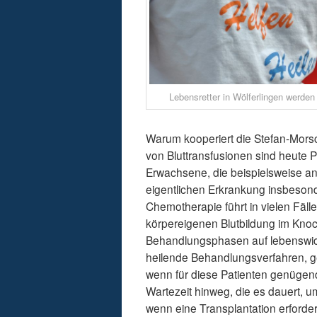
Lebensretter in Wölferlingen werden 
Warum kooperiert die Stefan-Mors
von Bluttransfusionen sind heute 
Erwachsene, die beispielsweise an
eigentlichen Erkrankung insbeso
Chemotherapie führt in vielen Fäl
körpereigenen Blutbildung im Knoch
Behandlungsphasen auf lebenswic
heilende Behandlungsverfahren, g
wenn für diese Patienten genügend
Wartezeit hinweg, die es dauert, 
wenn eine Transplantation erforderl