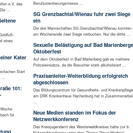
Berufsorientierungsmesse ...
lfen e.V. das
ie ...
SG Grenzbachtal/Wienau fuhr zwei Siege
Seltene
ein
Die drei Mannschaften SG Grenzbachtal/Wienau konnten
am Wochenende zwei Siege verbuchen. Nur die dritte ...
Goldfuß-
l eines
Sexuelle Belästigung auf Bad Marienberge
Oktoberfest
leiner Kater
Auf dem Oktoberfest in Bad Marienberg gab es mehrere
Polizeieinsätze, da die Besucher stark alkoholisiert ...
infachen Start
Praxisanleiter-Weiterbildung erfolgreich
 ...
abgeschlossen
raße 101:
Das Bildungszentrum für Gesundheits- und Krankenpflege
-
am DRK Krankenhaus Hachenburg hat in Zusammenarbei
...
n Woche
Neue Medien standen im Fokus der
bach für
Netzwerkkonferenz
Das Kreisjugendamt des Westerwaldkreises hatte zur 9.
ltung
Netzwerkkonferenz unter dem Thema "Neue Medien" ...