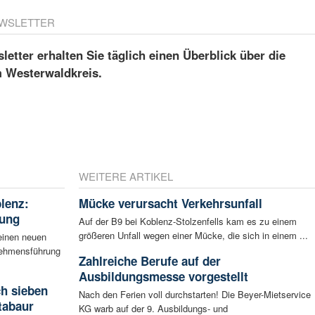
WSLETTER
etter erhalten Sie täglich einen Überblick über die
m Westerwaldkreis.
WEITERE ARTIKEL
blenz:
Mücke verursacht Verkehrsunfall
rung
Auf der B9 bei Koblenz-Stolzenfells kam es zu einem
größeren Unfall wegen einer Mücke, die sich in einem ...
einen neuen
rnehmensführung
Zahlreiche Berufe auf der
Ausbildungsmesse vorgestellt
ch sieben
Nach den Ferien voll durchstarten! Die Beyer-Mietservice
tabaur
KG warb auf der 9. Ausbildungs- und