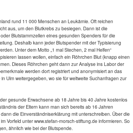
schland rund 11 000 Menschen an Leukämie. Oft reichen
ht aus, um den Blutkrebs zu besiegen. Dann ist die
oder Blutstammzellen eines gesunden Spenders für die
Heilung. Deshalb kann jeder Blutspender mit der Typisierung
erden. Unter dem Motto „1 mal Stechen, 2 mal Helfen“
pisieren lassen wollen, einfach ein Röhrchen Blut (knapp einen
ommen. Dieses Röhrchen geht dann zur Analyse ins Labor der
emerkmale werden dort registriert und anonymisiert an das
 in Ulm weitergegeben, wo sie für weltweite Suchanfragen zur
eder gesunde Erwachsene ab 18 Jahre bis 40 Jahre kostenlos
rständnis der Eltern kann man sich bereits ab 16 Jahren
en dann die Einverständniserklärung mit unterschreiben. Über die
im Vorfeld unter www.stefan-morsch-stiftung.de informieren. So
n, ähnlich wie bei der Blutspende.