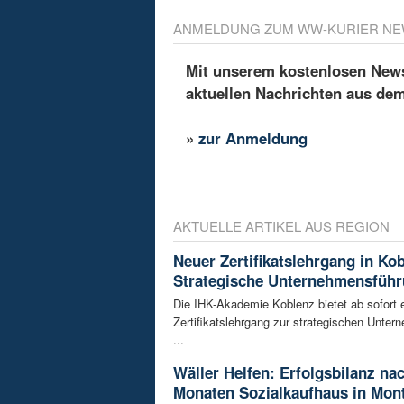
ANMELDUNG ZUM WW-KURIER NE
Mit unserem kostenlosen Newsl
aktuellen Nachrichten aus de
»
zur Anmeldung
AKTUELLE ARTIKEL AUS REGION
Neuer Zertifikatslehrgang in Ko
Strategische Unternehmensfüh
Die IHK-Akademie Koblenz bietet ab sofort 
Zertifikatslehrgang zur strategischen Unte
...
Wäller Helfen: Erfolgsbilanz na
Monaten Sozialkaufhaus in Mon