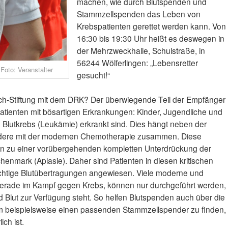
machen, wie durch Blutspenden und
Stammzellspenden das Leben von
Krebspatienten gerettet werden kann. Von
16:30 bis 19:30 Uhr heißt es deswegen in
der Mehrzweckhalle, Schulstraße, in
56244 Wölferlingen: „Lebensretter
Foto: Veranstalter
gesucht!“
ch-Stiftung mit dem DRK? Der überwiegende Teil der Empfänger
Patienten mit bösartigen Erkrankungen: Kinder, Jugendliche und
 Blutkrebs (Leukämie) erkrankt sind. Dies hängt neben der
ndere mit der modernen Chemotherapie zusammen. Diese
len zu einer vorübergehenden kompletten Unterdrückung der
enmark (Aplasie). Daher sind Patienten in diesen kritischen
htige Blutübertragungen angewiesen. Viele moderne und
erade im Kampf gegen Krebs, können nur durchgeführt werden,
 Blut zur Verfügung steht. So helfen Blutspenden auch über die
um beispielsweise einen passenden Stammzellspender zu finden,
ich ist.