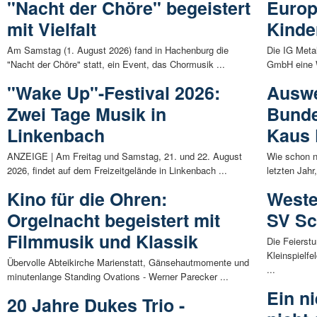
"Nacht der Chöre" begeistert
Europ
mit Vielfalt
Kinde
Am Samstag (1. August 2026) fand in Hachenburg die
Die IG Metal
"Nacht der Chöre" statt, ein Event, das Chormusik ...
GmbH eine W
"Wake Up"-Festival 2026:
Auswe
Zwei Tage Musik in
Bunde
Linkenbach
Kaus
ANZEIGE | Am Freitag und Samstag, 21. und 22. August
Wie schon n
2026, findet auf dem Freizeitgelände in Linkenbach ...
letzten Jahr
Kino für die Ohren:
Weste
Orgelnacht begeistert mit
SV Sc
Filmmusik und Klassik
Die Feierst
Kleinspielf
Übervolle Abteikirche Marienstatt, Gänsehautmomente und
...
minutenlange Standing Ovations - Werner Parecker ...
Ein ni
20 Jahre Dukes Trio -