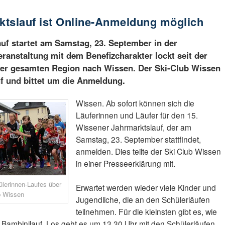
ktslauf ist Online-Anmeldung möglich
uf startet am Samstag, 23. September in der
eranstaltung mit dem Benefizcharakter lockt seit der
der gesamten Region nach Wissen. Der Ski-Club Wissen
f und bittet um die Anmeldung.
Wissen. Ab sofort können sich die
Läuferinnen und Läufer für den 15.
Wissener Jahrmarktslauf, der am
Samstag, 23. September stattfindet,
anmelden. Dies teilte der Ski Club Wissen
in einer Presseerklärung mit.
ülerinnen-Laufes über
Erwartet werden wieder viele Kinder und
b Wissen
Jugendliche, die an den Schülerläufen
teilnehmen. Für die kleinsten gibt es, wie
Bambinilauf. Los geht es um 13.30 Uhr mit den Schülerläufen,