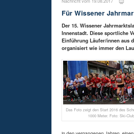
Nachricht vom 19.08.2017
Für Wissener Jahrmar
Der 15. Wissener Jahrmarktsla
Innenstadt. Diese sportliche V
Einführung Läufer/innen aus 
organisiert wie immer den Lau
Das Foto zeigt den Start 2016 des Sch
1000 Meter. Foto: Ski-Clu
in den vergangenen Jahren, einen 