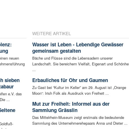
WEITERE ARTIKEL
blenz:
Wasser ist Leben - Lebendige Gewässer
rung
gemeinsam gestalten
einen neuen
Bäche und Flüsse sind die Lebensadern unserer
rnehmensführung
Landschaft. Sie bereichern Vielfalt, Eigenart und Schönhei
...
ch sieben
Erbauliches für Ohr und Gaumen
tabaur
Zu Gast bei “Kultur im Keller” am 29. August ist „Orange
Moon“: Irish Folk als Ausdruck von Freiheit ...
lfen e.V. das
ie ...
Mut zur Freiheit: Informel aus der
Seltene
Sammlung Grässlin
Das Mittelrhein-Museum zeigt erstmals die bedeutende
Sammlung des Unternehmerehepaars Anna und Dieter ...
Goldfuß-